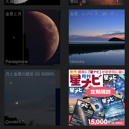
久保庭敦男
豊田 敏
金星と月
金星、レグレス、細い月（７月１６日）
Persephone
takaoka
PR
月と金星の接近 (2) 2026/07/17
Condor57