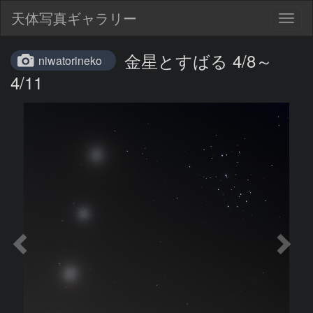
天体写真ギャラリー
Togg
navig
金星とすばる 4/8～
niwatorineko
4/11