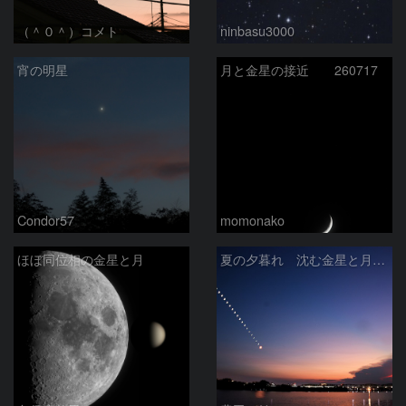
（＾０＾）コメト
ninbasu3000
宵の明星
月と金星の接近 260717
Condor57
momonako
ほぼ同位相の金星と月
夏の夕暮れ 沈む金星と月 2026/7/20