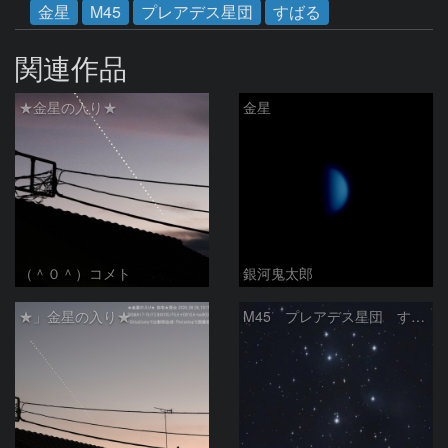
金星
M45
プレアデス星団
すばる
関連作品
★金星の入り★
金星
（＾０＾）コメト
銀河鬼太郎
★」金星の入り★
M45 プレアデス星団 すばる