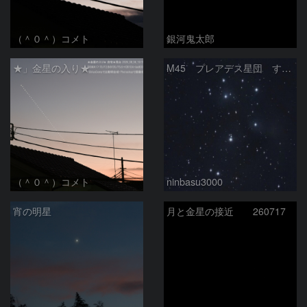
（＾０＾）コメト
銀河鬼太郎
★」金星の入り★
M45 プレアデス星団 すばる
（＾０＾）コメト
ninbasu3000
宵の明星
月と金星の接近 260717