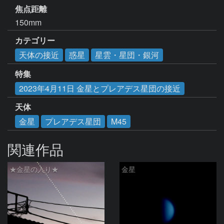
焦点距離
150mm
カテゴリー
天体の接近
惑星
星雲・星団・銀河
特集
2023年4月11日 金星とプレアデス星団の接近
天体
金星
プレアデス星団
M45
関連作品
★金星の入り★
金星