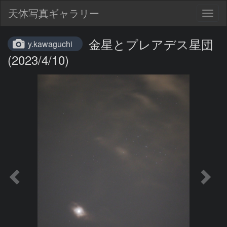
天体写真ギャラリー
Togg
navig
金星とプレアデス星団
y.kawaguchi
(2023/4/10)