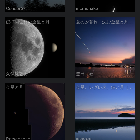
Condor57
momonako
ほぼ同位相の金星と月
夏の夕暮れ 沈む金星と月 2026/7/20
久保庭敦男
豊田 敏
金星と月
金星、レグレス、細い月（７月１６日）
Persephone
takaoka