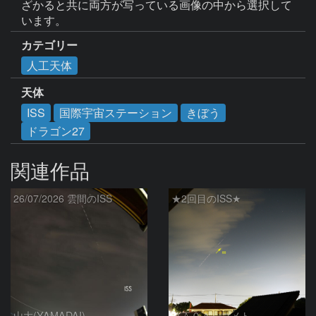
ざかると共に両方が写っている画像の中から選択して
います。
カテゴリー
人工天体
天体
ISS
国際宇宙ステーション
きぼう
ドラゴン27
関連作品
26/07/2026 雲間のISS
★2回目のISS★
山大(YAMADAI)
（＾０＾）コメト