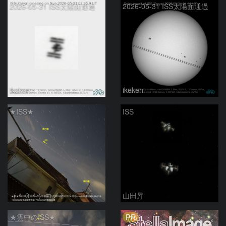
2026-05-31 ISS太陽面通過
2026-05-31 ISS太陽面通過
ikeken
ikeken
★ISS★
ISS
（＾０＾）コメト
山田昇
PR
★雲中のISS★