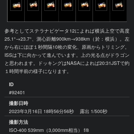
参考としてステラナビゲータ12によれば横浜上空で高度
25.1°→23.7°、測心距離900km→938km（於：横浜）。左
から右にほぼ１秒間隔10枚の変化、原画からトリミング。
ISSは下に向かって進んでいます。上の光る点がドラゴン
と思われます。ドッキングはNASAによれば20:31JSTで約
１時間半前の様子になります。
ID
#92401
撮影日時
2023年3月16日 18時56分56秒
露出 1/500秒
撮影方法
ISO-400 539mm（3,000mm相当） f/8