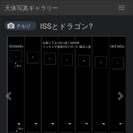
天体写真ギャラリー
Togg
navig
ISSとドラゴン?
テルジ