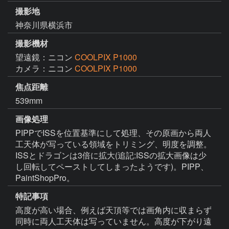
撮影地
神奈川県横浜市
撮影機材
望遠鏡：ニコン
COOLPIX P1000
カメラ：ニコン
COOLPIX P1000
焦点距離
539mm
画像処理
PIPPでISSを位置基準にして処理、その原画から両人
工天体が写っている領域をトリミング、明度を調整。
ISSとドラゴンは3倍に拡大(追記:ISSの拡大画像は少
し回転してペーストしてしまったようです)。PIPP、
PaintShopPro。
特記事項
高度が高い場合、例えば天頂等では画角内に収まらず
同時に両人工天体は写っていません。高度が下がり遠