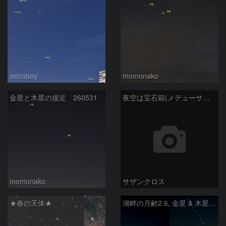
astroboy
momonako
金星と木星の接近 260531
夜空は宝石箱(メデューサ星雲 SH2-274) Seestar50
momonako
サザンクロス
★春の天体★
湖畔の月齢2.6, 金星 & 木星 - Ⅲ