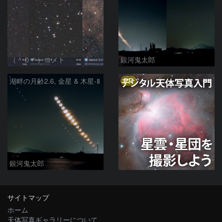
（＾０＾）コメト
銀河鬼太郎
PR
湖畔の月齢2.6, 金星 & 木星-Ⅱ
銀河鬼太郎
サイトマップ
ホーム
天体写真ギャラリーについて