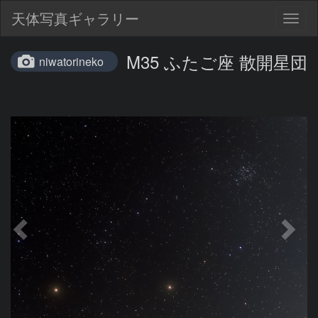
天体写真ギャラリー
Togg
navig
M35 ふたご座 散開星団
niwatorineko