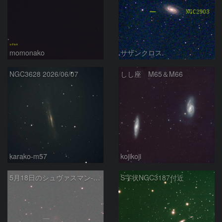
momonako
サザンクロス
NGC3628 2026/06/07
しし座 M65＆M66
karako-m57
kojikoji
5月18日のシュヴァスマン-ヴァハマン第1彗星（29P）
S字状NGC3187付近