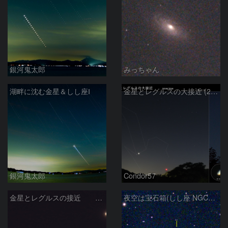
銀河鬼太郎
みっちゃん
湖畔に沈む金星＆しし座Ⅰ
金星とレグルスの大接近 (2026/07/09)
銀河鬼太郎
Condor57
金星とレグルスの接近 260709
夜空は宝石箱(しし座 NGC2903) Seestar50