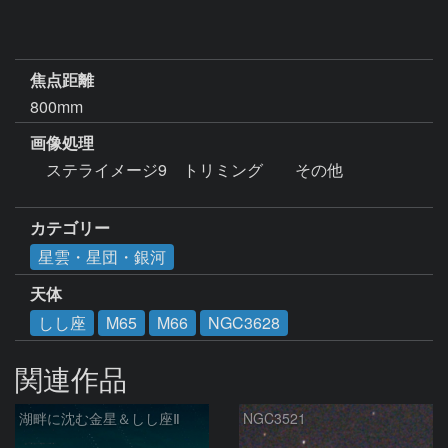
焦点距離
800mm
画像処理
　ステライメージ9　トリミング　　その他　

カテゴリー
星雲・星団・銀河
天体
しし座
M65
M66
NGC3628
関連作品
湖畔に沈む金星＆しし座Ⅱ
NGC3521