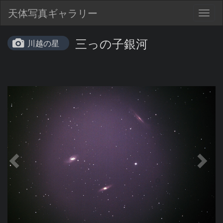
天体写真ギャラリー
Togg
navig
三っの子銀河
川越の星