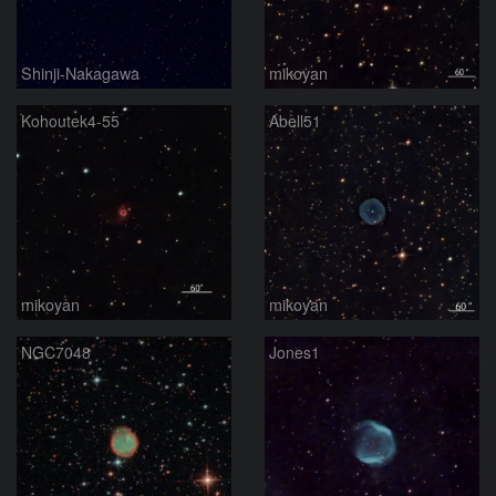
Shinji-Nakagawa
mikoyan
Kohoutek4-55
Abell51
mikoyan
mikoyan
NGC7048
Jones1