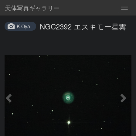
天体写真ギャラリー
Togg
navig
NGC2392 エスキモー星雲
K.Oya