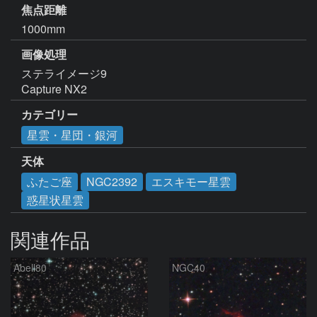
焦点距離
1000mm
画像処理
ステライメージ9

Capture NX2
カテゴリー
星雲・星団・銀河
天体
ふたご座
NGC2392
エスキモー星雲
惑星状星雲
関連作品
Abell80
NGC40