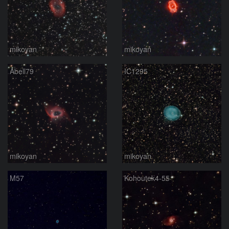
mikoyan
mikoyan
Abell79
IC1295
mikoyan
mikoyan
M57
Kohoutek4-55