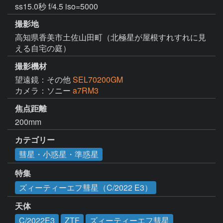
ss15.0秒 f/4.5 iso=5000
撮影地
高知県香美市土佐山田町（北極星が屋根すれすれに見
える自宅の庭）
撮影機材
望遠鏡：その他
SEL70200GM
カメラ：ソニー
a7RM3
焦点距離
200mm
カテゴリー
彗星・小惑星・準惑星
特集
ズィーティーエフ彗星（C/2022 E3）
天体
C/2022E3
ZTF
ズィーティーエフ彗星