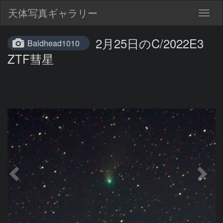
天体写真ギャラリー
Togg
navig
2月25日のC/2022E3
Baldhead1010
ZTF彗星