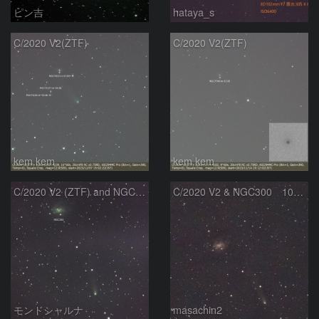
ピン吉
hataya_s
C/2020 V2(ZTF)
C/2020 V2(ZTF)
kem.kem
kem.kem
C/2020 V2 (ZTF) and NGC300
C/2020 V2 & NGC300 10/15
モンドシャルナ
masachin2