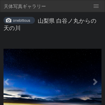
天体写真ギャラリー
Togg
navig
山梨県 白谷ノ丸からの
onebitious
天の川