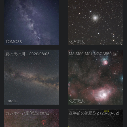
TOMO88
化石職人
夏の天の川 2026/08/05
M8 M20 M21 NGC6559 猫の手星雲 いて座
nardis
化石職人
カシオペア座付近の空域 260720
夜半前の流星S-2 (26-08-02)