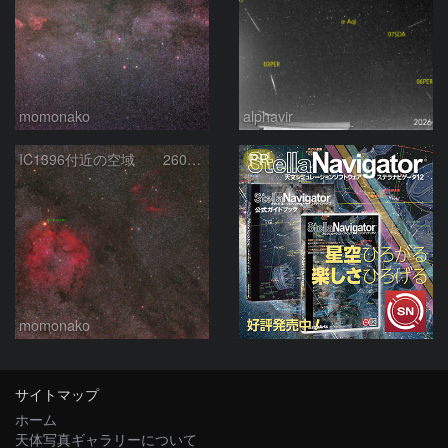
momonako
alphavir
PR
IC1396付近の空域 260720
momonako
サイトマップ
ホーム
天体写真ギャラリーについて