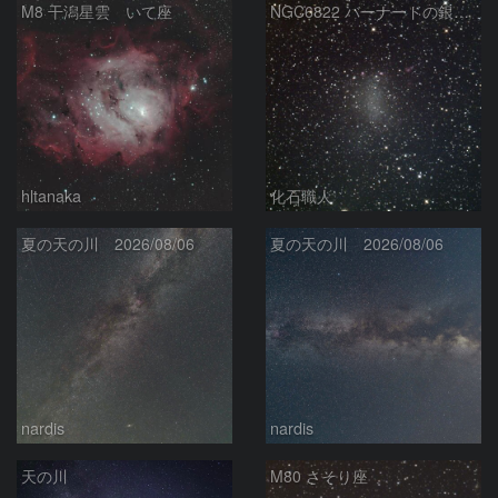
M8 干潟星雲 いて座
NGC6822 バーナードの銀河 いて座
hltanaka
化石職人
夏の天の川 2026/08/06
夏の天の川 2026/08/06
nardis
nardis
天の川
M80 さそり座