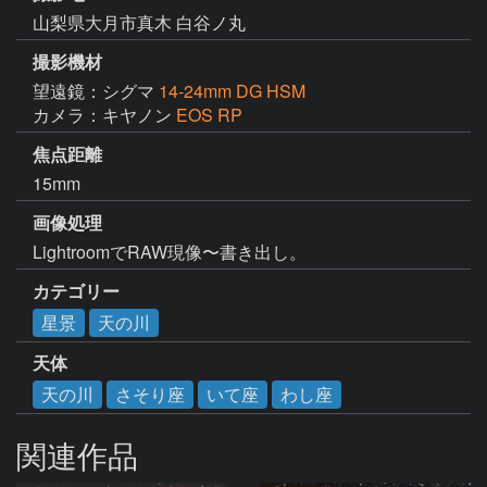
山梨県大月市真木 白谷ノ丸
撮影機材
望遠鏡：シグマ
14-24mm DG HSM
カメラ：キヤノン
EOS RP
焦点距離
15mm
画像処理
LightroomでRAW現像〜書き出し。
カテゴリー
星景
天の川
天体
天の川
さそり座
いて座
わし座
関連作品