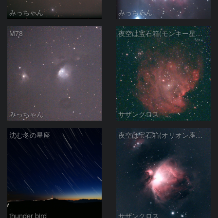
みっちゃん
みっちゃん
M78
夜空は宝石箱(モンキー星雲 NGC2174) Seestar50
みっちゃん
サザンクロス
沈む冬の星座
夜空は宝石箱(オリオン座大星雲 M42) Seestar50
thunder bird
サザンクロス