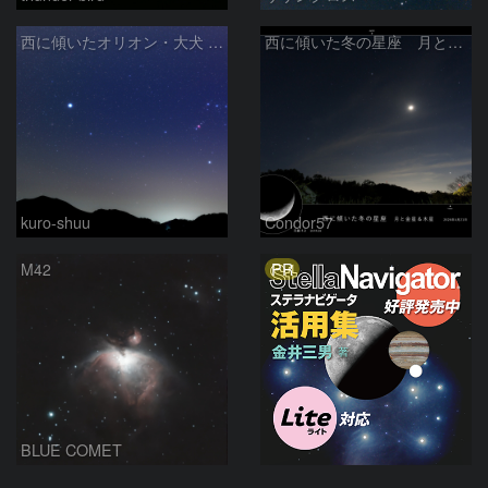
西に傾いたオリオン・大犬 (2026/04/21)
西に傾いた冬の星座 月と金星＆木星
kuro-shuu
Condor57
PR
M42
BLUE COMET