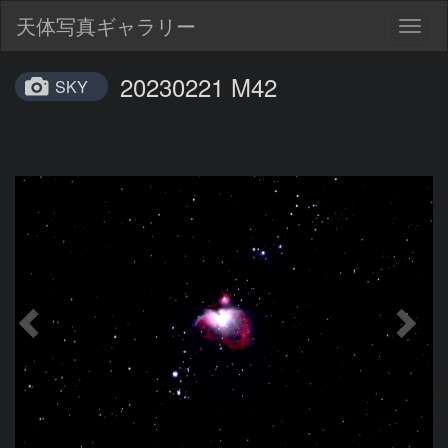
天体写真ギャラリー
Togg
navig
20230221 M42
SKY