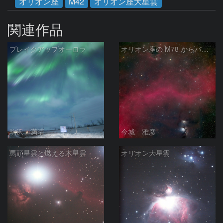
オリオン座
M42
オリオン座大星雲
関連作品
ブレイクアップオーロラ
オリオン座の M78 からバーナードループをまたいで LDN1622あたり
駒沢 満晴
今城 雅彦
馬頭星雲と燃える木星雲
オリオン大星雲