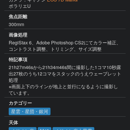
ポラリエU
焦点距離
300mm
画像処理
RegiStax 6、Adobe Photoshop CS2にてカラー補正、
コントラスト調整、トリミング、サイズ調整
特記事項
‏21h27m46sから21h34m46s間に撮影した1コマ10秒露
出27枚のうち12コマをスタックのうえウェーブレット
処理

※画面上下のラインが地上と並行になるように撮影し
ています。
カテゴリー
星雲・星団・銀河
天体