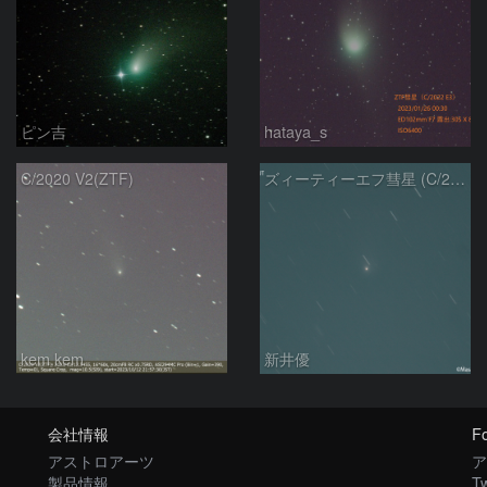
ピン吉
hataya_s
C/2020 V2(ZTF)
ズィーティーエフ彗星 (C/2020V2)：202309/12
kem.kem
新井優
会社情報
Fo
アストロアーツ
ア
製品情報
Tw