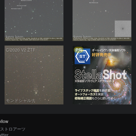
kem.kem
kem.kem
PR
C/2020 V2 ZTF
モンドシャルナ
llow
ストロアーツ
itter