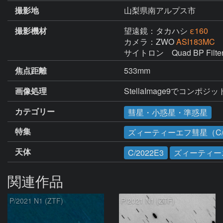
撮影地
山梨県南アルプス市
撮影機材
望遠鏡：タカハシ
ε160
カメラ：ZWO
ASI183MC
サイトロン　Quad BP Filter I
焦点距離
533mm
画像処理
StellaImage9でコンポジッ
カテゴリー
彗星・小惑星・準惑星
特集
ズィーティーエフ彗星（C/2
天体
C/2022E3
ズィーティー
関連作品
P/2021 N1 (ZTF)
P/2021 N1 (ZTF)