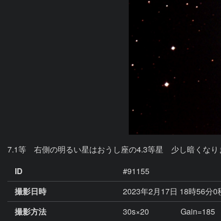
7.1等　右側の明るい星はおうし座の4.3等星　少し暗くな
ID
#91155
撮影日時
2023年2月17日 18時56分
撮影方法
30s×20 Gain=185 Sh