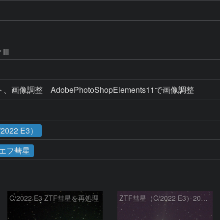
II 
ト、画像調整　AdobePhotoShopElements11で画像調整
022 E3）
エフ彗星
C/2022 E3 ZTF彗星を再処理
ZTF彗星（C/2022 E3）2023/01/26