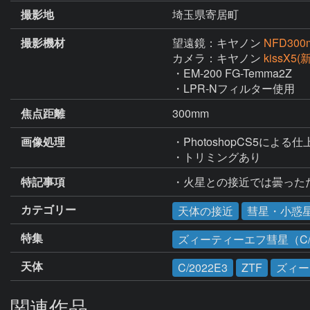
撮影地
埼玉県寄居町
撮影機材
望遠鏡：キヤノン
NFD300
カメラ：キヤノン
kissX5
・EM-200 FG-Temma2Z

・LPR-Nフィルター使用
焦点距離
300mm
画像処理
・PhotoshopCS5による仕
・トリミングあり
特記事項
・火星との接近では曇った
カテゴリー
天体の接近
彗星・小惑
特集
ズィーティーエフ彗星（C/2
天体
C/2022E3
ZTF
ズィー
関連作品