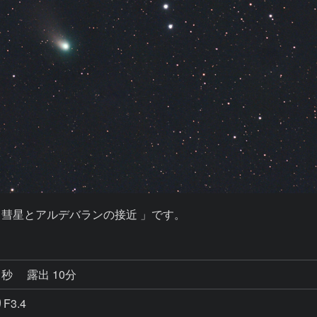
ィーエフ彗星とアルデバランの接近 」です。
1秒
露出 10分
F3.4