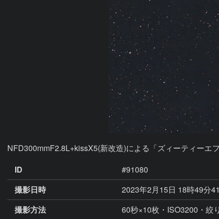
NFD300mmF2.8L+kissX5(新改造)による「ズィーテ
ID
#91080
撮影日時
2023年2月15日 18時49分4
撮影方法
60秒×10枚・ISO3200・絞り