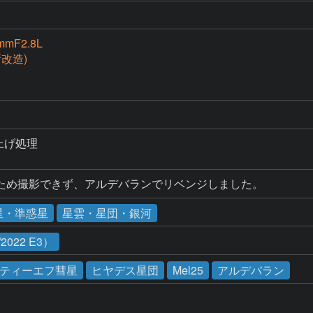
mmF2.8L
(新改造)
上げ処理

ため撮影できず、アルデバランでリベンジしました。
星・準惑星
星雲・星団・銀河
022 E3）
ティーエフ彗星
ヒヤデス星団
Mel25
アルデバラン