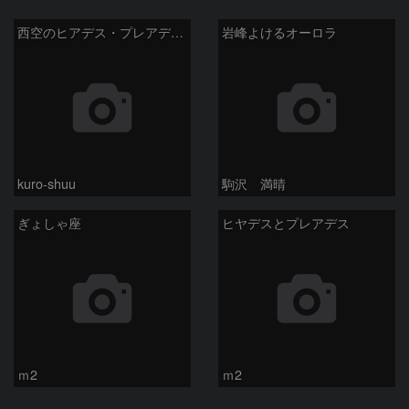
西空のヒアデス・プレアデス星団と金星(-3.9等)・天王星(5.8等) (2026/04/21)
岩峰よけるオーロラ
kuro-shuu
駒沢 満晴
ぎょしゃ座
ヒヤデスとプレアデス
ｍ2
ｍ2