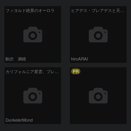
フィヨルド絶景のオーロラ
ヒアデス・プレアデスと天王星
駒沢 満晴
hiroARAI
PR
カリフォルニア星雲、プレアデス、ヒアデス周辺
DunkelerMond