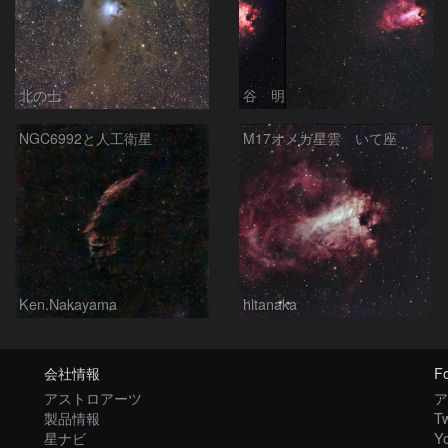
北の士
谷 明
NGC6992と人工衛星
M17オメガ星雲 いて座
Ken.Nakayama
hltanaka
会社情報
Fo
アストロアーツ
ア
製品情報
Tw
星ナビ
Y