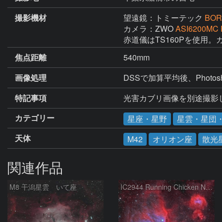
撮影機材
望遠鏡：トミーテック
BOR
カメラ：ZWO
ASI6200MC 
赤道儀はTS160Pを使用。ガ
焦点距離
540mm
画像処理
DSSで加算平均後、Photo
特記事項
光害カブリ画像を別途撮影しP
カテゴリー
星座・星野
星雲・星団
天体
M42
オリオン座
散光
関連作品
M8 干潟星雲 いて座
IC2944 Running Chicken Nebula