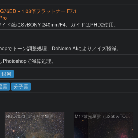
G76ED + 1.08倍フラットナー F7.1
Pro
イド鏡にSvBONY 240mm/F4、ガイドはPHD2使用。
shopでトーン調整処理、DeNoise AIによりノイズ軽減。
hotoshopで減算処理。
・銀河
星雲
分子雲
NGC7023_アイリス星雲
M17散光星雲（μ250＆TOA130）