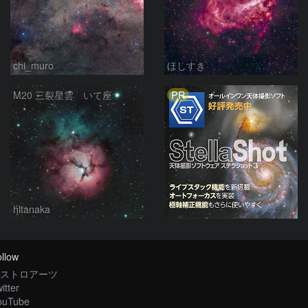
chi_muro
ほしすき
PR
M20 三裂星雲 いて座
hltanaka
llow
ストロアーツ
itter
ouTube