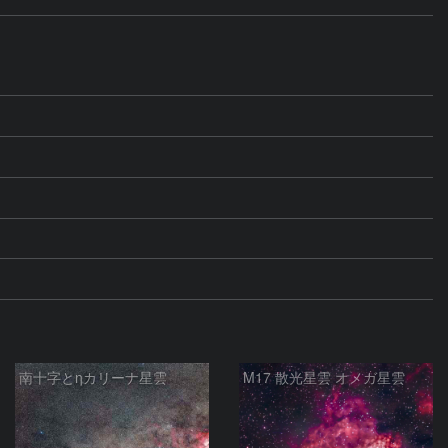
南十字とηカリーナ星雲
M17 散光星雲 オメガ星雲