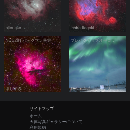
hltanaka
Ichiro Itagaki
NGC281 パックマン星雲
ブレイクアップオーロラ
ほしすき
駒沢 満晴
サイトマップ
ホーム
天体写真ギャラリーについて
利用規約