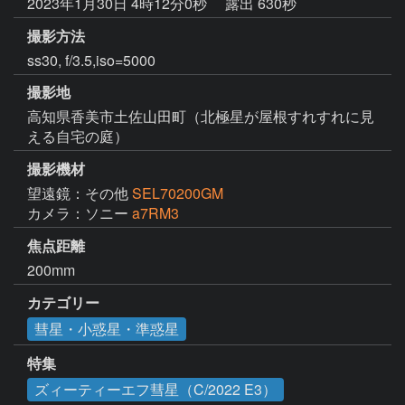
2023年1月30日 4時12分0秒
露出 630秒
撮影方法
ss30, f/3.5,iso=5000
撮影地
高知県香美市土佐山田町（北極星が屋根すれすれに見
える自宅の庭）
撮影機材
望遠鏡：その他
SEL70200GM
カメラ：ソニー
a7RM3
焦点距離
200mm
カテゴリー
彗星・小惑星・準惑星
特集
ズィーティーエフ彗星（C/2022 E3）