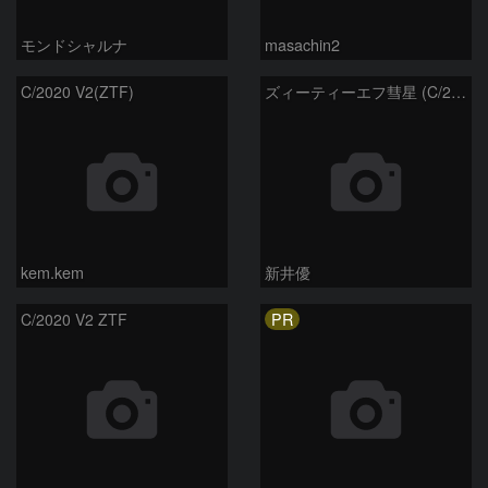
ホーム
天体写真ギャラリーについて
利用規約
ログイン/新規登録
お問い合わせ
会社情報
アストロアーツ
製品情報
星ナビ
星空ガイド
オンラインショップ
プライバシー・ポリシー
Follow
アストロアーツ
Twitter
YouTube
星空アナウンス
Copyright ©
AstroArts Inc
. All rights reserved.