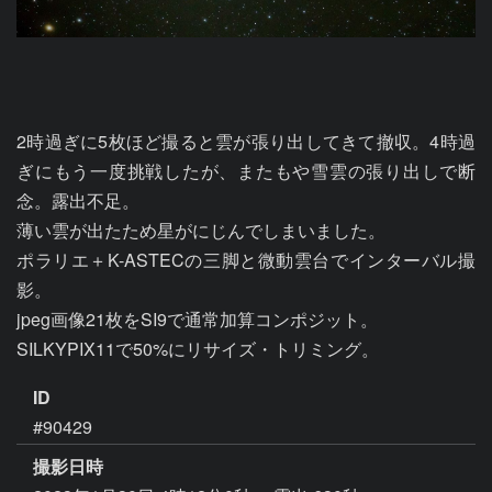
2時過ぎに5枚ほど撮ると雲が張り出してきて撤収。4時過
ぎにもう一度挑戦したが、またもや雪雲の張り出しで断
念。露出不足。

薄い雲が出たため星がにじんでしまいました。

ポラリエ＋K-ASTECの三脚と微動雲台でインターバル撮
影。

jpeg画像21枚をSI9で通常加算コンポジット。

ID
#90429
撮影日時