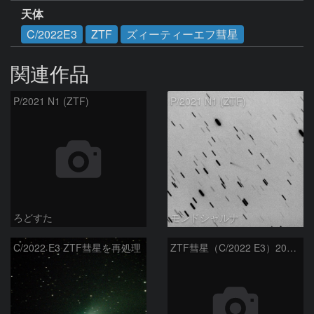
天体
C/2022E3
ZTF
ズィーティーエフ彗星
関連作品
ろどすた
P/2021 N1 (ZTF)
P/2021 N1 (ZTF)
モンドシャルナ
C/2022 E3 ZTF彗星を再処理
ZTF彗星（C/2022 E3）2023/01/26
hataya_s
kem.kem
C/2020 V2(ZTF)
kem.kem
C/2020 V2(ZTF)