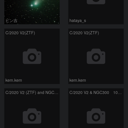
C/2020 V2 (ZTF) and NGC300
モンドシャルナ
ピン吉
C/2020 V2 & NGC300 10/15
masachin2
kem.kem
C/2020 V2(ZTF)
ズィーティーエフ彗星 (C/2020V2)：202309/12
新井優
モンドシャルナ
PR
C/2020 V2 ZTF
サイトマップ