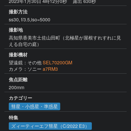
2023年1月30日 4時12分0秒
露出 630秒
撮影方法
ss30, f/3.5,iso=5000
撮影地
高知県香美市土佐山田町（北極星が屋根すれすれに見
える自宅の庭）
撮影機材
望遠鏡：その他
SEL70200GM
カメラ：ソニー
a7RM3
焦点距離
200mm
カテゴリー
彗星・小惑星・準惑星
特集
ズィーティーエフ彗星（C/2022 E3）