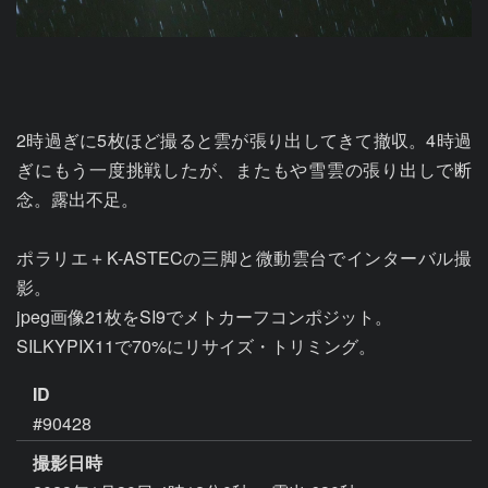
2時過ぎに5枚ほど撮ると雲が張り出してきて撤収。4時過
ぎにもう一度挑戦したが、またもや雪雲の張り出しで断
念。露出不足。

ポラリエ＋K-ASTECの三脚と微動雲台でインターバル撮
影。

jpeg画像21枚をSI9でメトカーフコンポジット。

ID
#90428
撮影日時