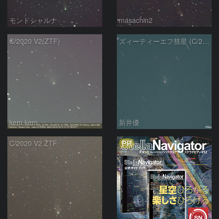
モンドシャルナ
masachin2
C/2020 V2(ZTF)
ズィーティーエフ彗星 (C/2020V2)：202309/12
kem.kem
新井優
PR
C/2020 V2 ZTF