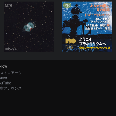
PR
M76
mikoyan
llow
ストロアーツ
itter
ouTube
空アナウンス