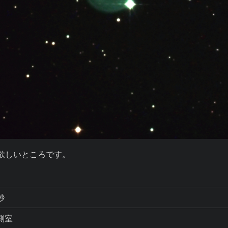
欲しいところです。
秒
測室