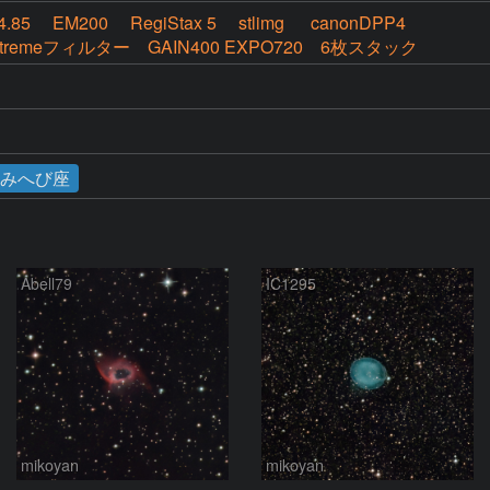
F4.85 EM200 RegiStax 5 stlimg canonDPP4
-eXtremeフィルター GAIN400 EXPO720 6枚スタック
みへび座
Abell79
IC1295
mikoyan
mikoyan