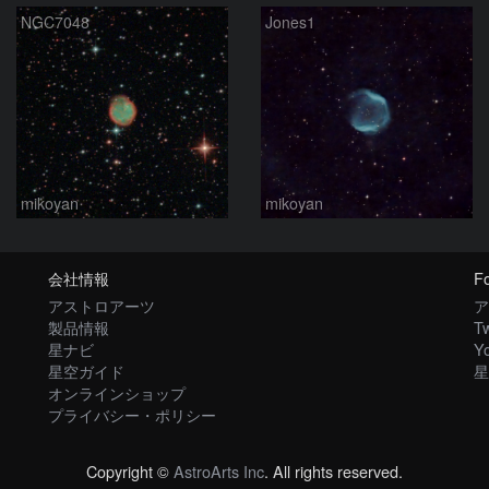
NGC7048
Jones1
mikoyan
mikoyan
会社情報
Fo
アストロアーツ
ア
製品情報
Tw
星ナビ
Y
星空ガイド
星
オンラインショップ
プライバシー・ポリシー
Copyright ©
AstroArts Inc
. All rights reserved.