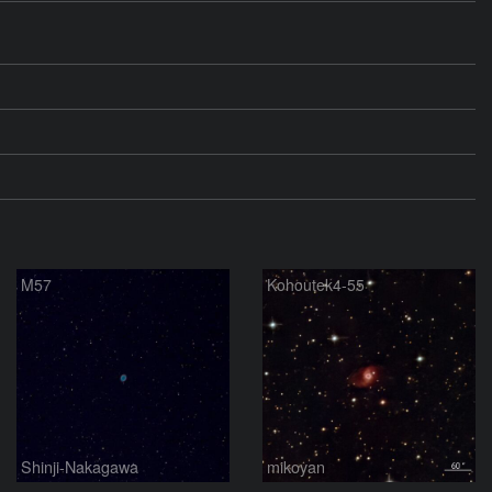
M57
Kohoutek4-55
Shinji-Nakagawa
mikoyan