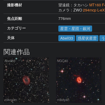
撮影機材
望遠鏡：タカハシ
MT160 
カメラ：ZWO
294mcp L
焦点距離
776mm
カテゴリー
星雲・星団・銀河
天体
Abell33
惑星状星雲
う
関連作品
Abell80
NGC40
mikoyan
mikoyan