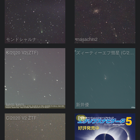
モンドシャルナ
masachin2
C/2020 V2(ZTF)
ズィーティーエフ彗星 (C/2020V2)：202309/12
kem.kem
新井優
PR
C/2020 V2 ZTF