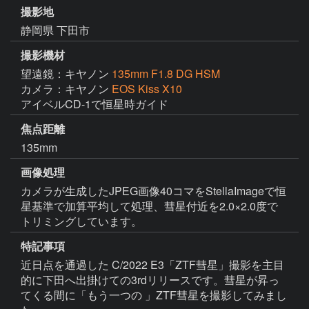
撮影地
静岡県 下田市
撮影機材
望遠鏡：キヤノン
135mm F1.8 DG HSM
カメラ：キヤノン
EOS Kiss X10
アイベルCD-1で恒星時ガイド
焦点距離
135mm
画像処理
カメラが生成したJPEG画像40コマをStellaImageで恒
星基準で加算平均して処理、彗星付近を2.0×2.0度で
トリミングしています。
特記事項
近日点を通過した C/2022 E3「ZTF彗星」撮影を主目
的に下田へ出掛けての3rdリリースです。彗星が昇っ
てくる間に「もう一つの 」ZTF彗星を撮影してみまし