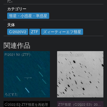
た。
カテゴリー
彗星・小惑星・準惑星
天体
C/2020V2
ZTF
ズィーティーエフ彗星
関連作品
P/2021 N1 (ZTF)
P/2021 N1 (ZTF)
ろどすた
モンドシャルナ
C/2022 E3 ZTF彗星を再処理
ZTF彗星（C/2022 E3）2023/01/26