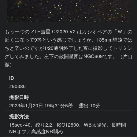
もう一つの ZTF彗星 C/2020 V2 はカシオペアの「Ｗ」の
近くに在って9等という感じでしょうか、135mm望遠では 
ちと辛いのですが1/20薄明終了した宵に撮影してトリミン
グしてみました。左下の散開星団はNGC609です。（片山 
徹）
ID
#90380
撮影日時
2023年1月20日 19時31分5秒
露出 10分
撮影方法
15sec×40、絞り2.2、ISO12800、WB太陽光、長時間
NRオフ／高感度NR弱め