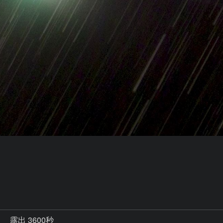


秒
露出 3600秒