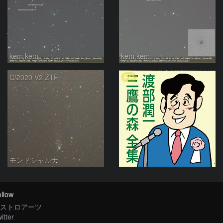
kem.kem
kem.kem
PR
C/2020 V2 ZTF
モンドシャルナ
llow
ストロアーツ
itter