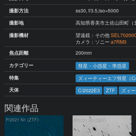
撮影方法
ss30, f/3.5,iso=5000
撮影地
高知県香美市土佐山田町（
撮影機材
望遠鏡：その他
SEL70200
カメラ：ソニー
a7RM3
焦点距離
200mm
カテゴリー
彗星・小惑星・準惑星
特集
ズィーティーエフ彗星（C/2
天体
C/2022E3
ZTF
ズィー
関連作品
P/2021 N1 (ZTF)
P/2021 N1 (ZTF)