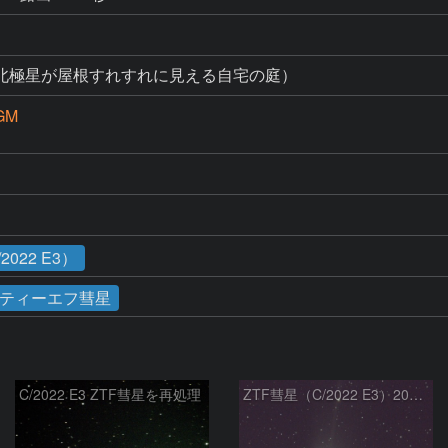
北極星が屋根すれすれに見える自宅の庭）
GM
022 E3）
ティーエフ彗星
C/2022 E3 ZTF彗星を再処理
ZTF彗星（C/2022 E3）2023/01/26