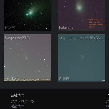
ピン吉
hataya_s
C/2020 V2(ZTF)
ズィーティーエフ彗星 (C/2020V2)：202309/12
kem.kem
新井優
会社情報
Fo
アストロアーツ
ア
製品情報
Tw