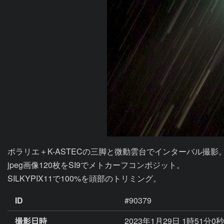
ポラリエ＋K-ASTECの三脚と微動雲台でインターバル撮影。
jpeg画像120枚をSI9でメトカーフコンポジット。

ID
#90379
撮影日時
2023年1月29日 1時51分0