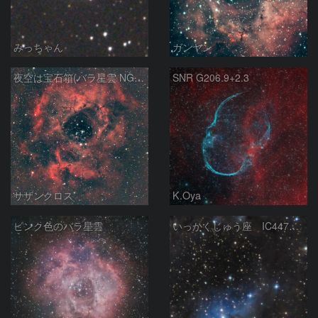
みっちゃん
ガンヤン
夜空は宝石箱(バラ星雲 NGC2237) Seestar50
SNR G206.9+2.3
サザンクロス
K.Oya
ピンク色のバラ星雲
いっかくじゅう座 IC447 カタツムリ星雲