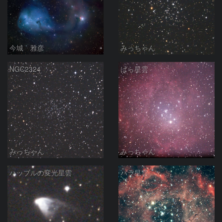
今城 雅彦
みっちゃん
NGC2324
ばら星雲
みっちゃん
みっちゃん
ハッブルの変光星雲
バラ星雲