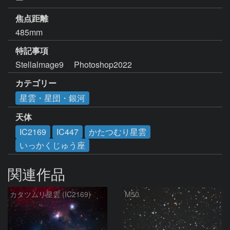
焦点距離
485mm
特記事項
Stellalmage9     Photoshop2022
カテゴリー
星雲・星団・銀河
天体
IC2169
IC447
かたつむり星雲
いっかくじゅう座
関連作品
カタツムリ星雲 (IC2169)
M50