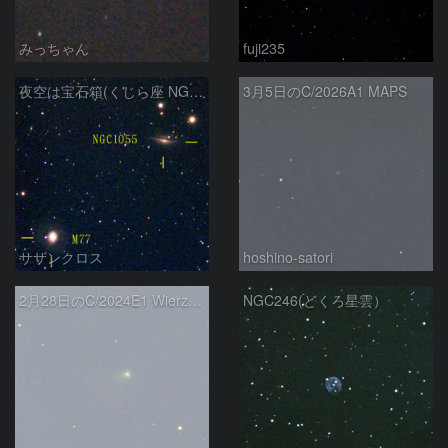
みっちゃん
fuji235
夜空は宝石箱(くじら座 NGC1055) Seestar50
3月5日のC/2026A1 MAPS
サザンクロス
hoshino-satori
2月28日のC/2024E1 Wierzchos
NGC246(どくろ星雲）