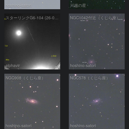
hoshino-satori
川越の星
スターリンクG6-104 (26-02-23)
NGC1042付近（くじら座）
alphavir
hoshino-satori
NGC908（くじら座）
NGC578（くじら座）
hoshino-satori
hoshino-satori