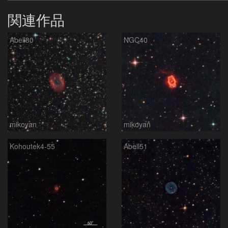
関連作品
Abell80
NGC40
mikoyan
mikoyan
Kohoutek4-55
Abell51