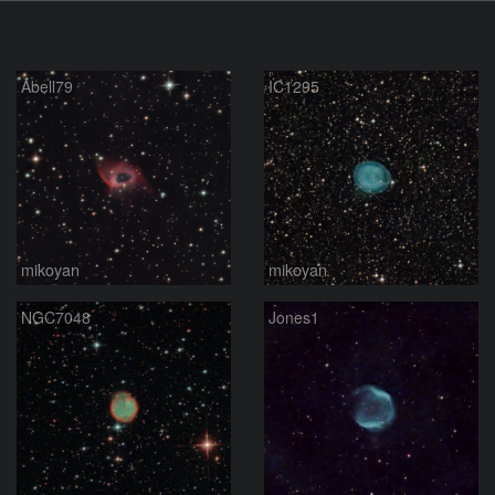
Abell79
IC1295
mikoyan
mikoyan
NGC7048
Jones1