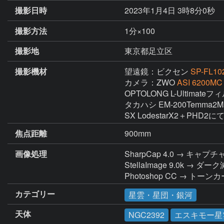
撮影日時
2023年1月4日 3時8分0秒
撮影方法
1分×100
撮影地
東京都足立区
撮影機材
望遠鏡：ビクセン
SP-FL10
カメラ：ZWO
ASI 6200MC
OPTOLONG L-Ultimateフ
タカハシ EM-200Temma2
SX LodestarX2＋PHD2に
焦点距離
900mm
画像処理
SharpCap 4.0 → キャプチ
StellaImage 9.0
Photoshop CC → トー
カテゴリー
星雲・星団・銀河
天体
NGC2392
エスキモー星