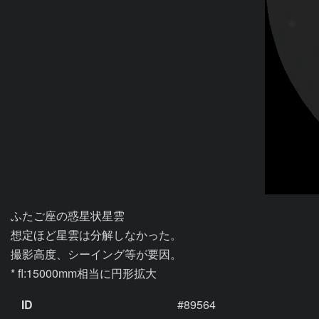
ふたご座の惑星状星雲

想定ほど星雲は分解しなかった。

撮影高度、シーイング等が要因。

* fl:15000mm相当に円形拡大
ID
#89564