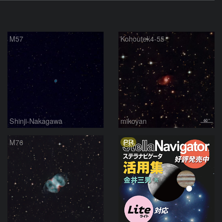
M57
Kohoutek4-55
Shinji-Nakagawa
mikoyan
PR
M76