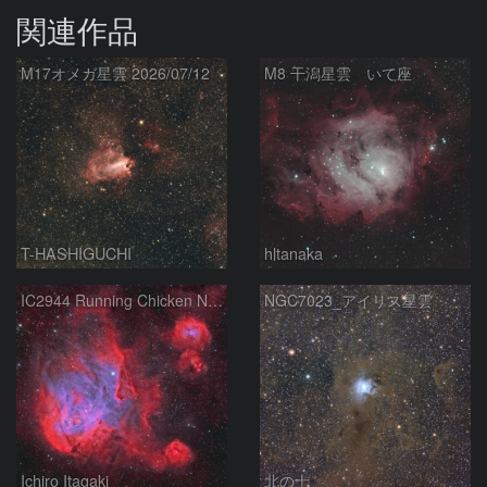
関連作品
M17オメガ星雲 2026/07/12
M8 干潟星雲 いて座
T-HASHIGUCHI
hltanaka
IC2944 Running Chicken Nebula
NGC7023_アイリス星雲
Ichiro Itagaki
北の士