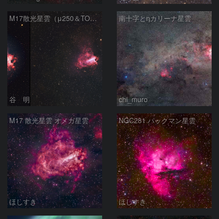
M17散光星雲（μ250＆TOA130）
南十字とηカリーナ星雲
谷 明
chi_muro
M17 散光星雲 オメガ星雲
NGC281 パックマン星雲
ほしすき
ほしすき