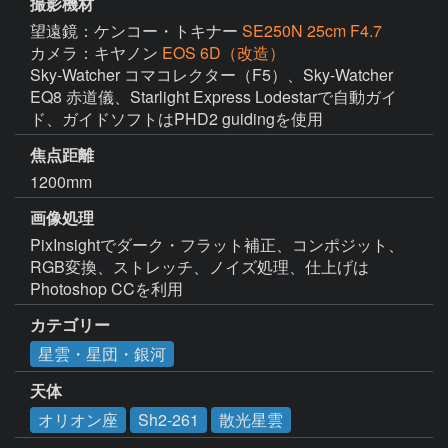
撮影機材
望遠鏡：ケンコー・トキナー
SE250N 25cm F4.7
カメラ：キヤノン
EOS 6D（改造）
Sky-Watcher コマコレクター（F5）、Sky-Watcher 
EQ8 赤道儀、Starlight Express Lodestarで自動ガイ
ド、ガイドソフトはPHD2 guidingを使用
焦点距離
1200mm
画像処理
PixInsightでダーク・フラット補正、コンポジット、
RGB変換、ストレッチ、ノイズ処理、仕上げは
Photoshop CCを利用
カテゴリー
星雲・星団・銀河
天体
オリオン座
Sh2-261
散光星雲