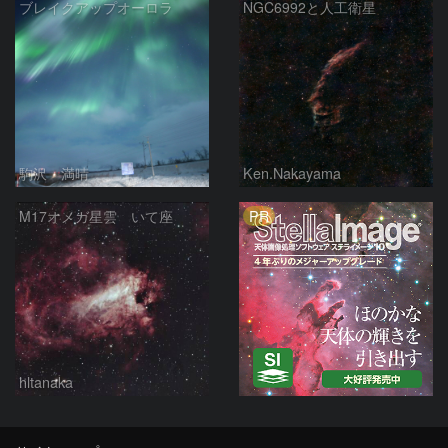
ブレイクアップオーロラ
NGC6992と人工衛星
駒沢 満晴
Ken.Nakayama
PR
M17オメガ星雲 いて座
hltanaka