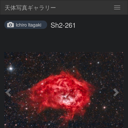
天体写真ギャラリー
Togg
navig
Sh2-261
Ichiro Itagaki