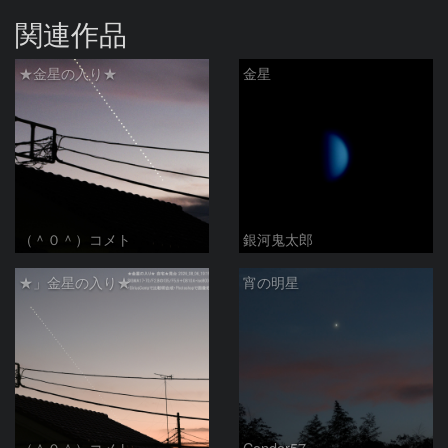
関連作品
★金星の入り★
金星
（＾０＾）コメト
銀河鬼太郎
★」金星の入り★
宵の明星
（＾０＾）コメト
Condor57