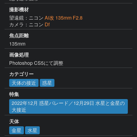
撮影機材
望遠鏡：ニコン
Ai改 135mm F2.8
カメラ：ニコン
Df
焦点距離
135mm
画像処理
Photoshop CS5にて調整
カテゴリー
天体の接近
惑星
特集
2022年12月 惑星パレード／12月29日 水星と金星の
大接近
天体
金星
水星