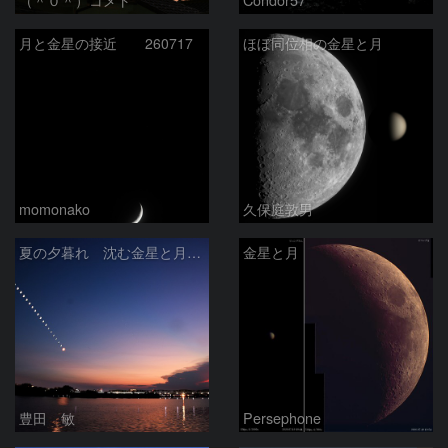
月と金星の接近 260717
ほぼ同位相の金星と月
momonako
久保庭敦男
夏の夕暮れ 沈む金星と月 2026/7/20
金星と月
豊田 敏
Persephone