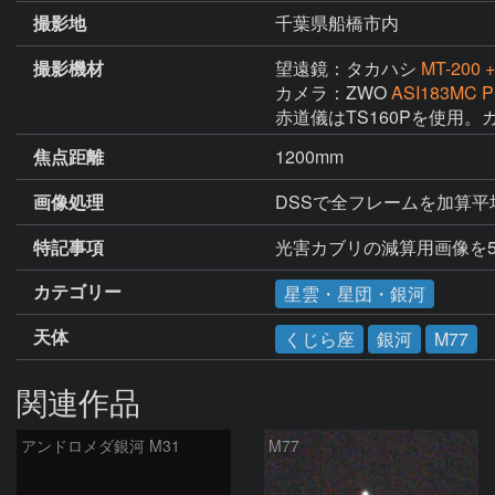
撮影地
千葉県船橋市内
撮影機材
望遠鏡：タカハシ
MT-200 +
カメラ：ZWO
ASI183MC P
赤道儀はTS160Pを使用。ガ
焦点距離
1200mm
画像処理
DSSで全フレームを加算平均
特記事項
光害カブリの減算用画像を
カテゴリー
星雲・星団・銀河
天体
くじら座
銀河
M77
関連作品
アンドロメダ銀河 M31
M77