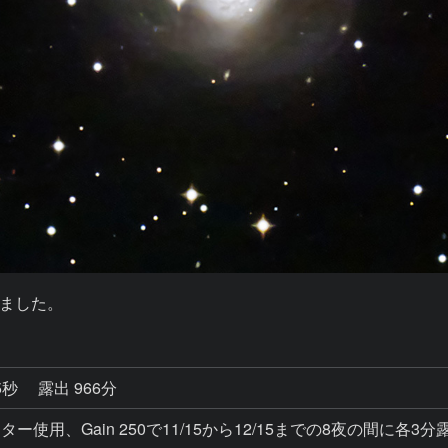
ました。
5秒
露出 966分
コレクター使用、Gain 250で11/15から12/15までの8夜の間に各3