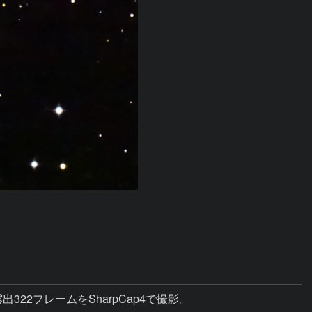
分露出322フレームをSharpCap4で撮影。