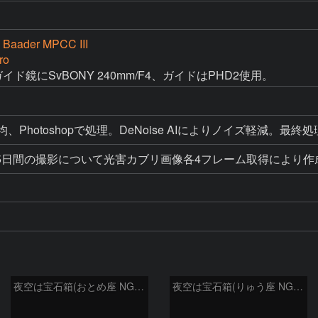
 Baader MPCC III
ro
イド鏡にSvBONY 240mm/F4、ガイドはPHD2使用。
、Photoshopで処理。DeNoise AIによりノイズ軽減。最
5日間の撮影について光害カブリ画像各4フレーム取得により作
夜空は宝石箱(おとめ座 NGC5566) Seestar50
夜空は宝石箱(りゅう座 NGC6503) Seestar50