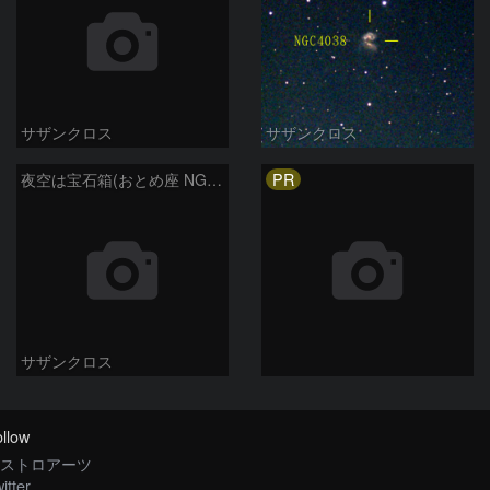
サザンクロス
サザンクロス
PR
夜空は宝石箱(おとめ座 NGC5746) Seestar50
サザンクロス
llow
ストロアーツ
itter