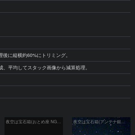
終処理後に縦横約60%にトリミング。
成、平均してスタック画像から減算処理。
夜空は宝石箱(おとめ座 NGC5746) Seestar50
夜空は宝石箱(アンテナ銀河 NGC4038) Seestar50