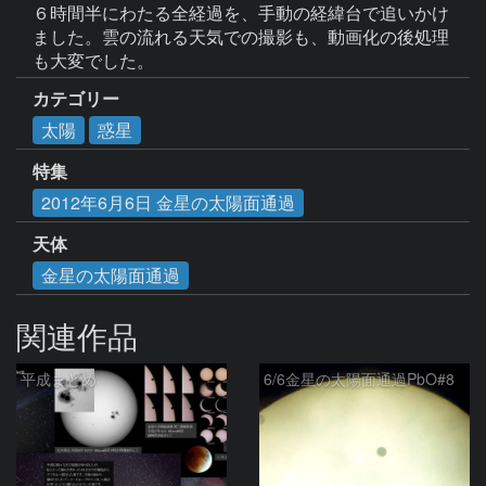
６時間半にわたる全経過を、手動の経緯台で追いかけ
ました。雲の流れる天気での撮影も、動画化の後処理
も大変でした。
カテゴリー
太陽
惑星
特集
2012年6月6日 金星の太陽面通過
天体
金星の太陽面通過
関連作品
平成まとめ
6/6金星の太陽面通過PbO#8