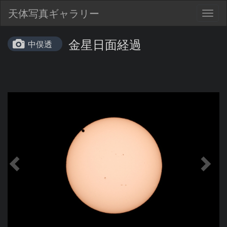
天体写真ギャラリー
Togg
navig
金星日面経過
中俣透