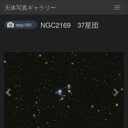
天体写真ギャラリー
Togg
navig
NGC2169 37星団
issy180