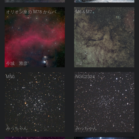
オリオン座の M78 からバーナードループをまたいで LDN1622あたり
M6＆M7
今城 雅彦
ｍ2
M50
NGC2324
みっちゃん
みっちゃん