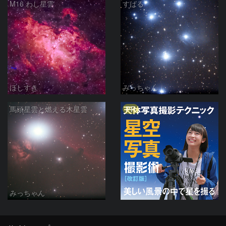
M16 わし星雲
すばる
ほしすき
みっちゃん
PR
馬頭星雲と燃える木星雲
みっちゃん