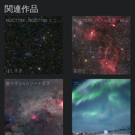
関連作品
NGC7788 , NGC7790 ミニ二重星団
NGC7635_バブル星雲、sh2-157_くわがた星雲
ほしすき
北の士
南十字とηカリーナ星雲
ブレイクアップオーロラ
chi_muro
駒沢 満晴