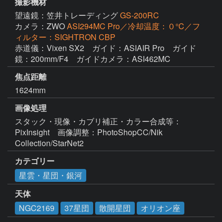
撮影機材
望遠鏡：笠井トレーディング
GS-200RC
カメラ：ZWO
ASI294MC Pro／冷却温度：０°C／フ
ィルター：SIGHTRON CBP
赤道儀：Vixen SX2　ガイド：ASIAIR Pro　ガイド
鏡：200mm/F4　ガイドカメラ：ASI462MC
焦点距離
1624mm
画像処理
スタック・現像・カブリ補正・カラー合成等：
PixInsight　画像調整：PhotoShopCC/Nik 
Collection/StarNet2
カテゴリー
星雲・星団・銀河
天体
NGC2169
37星団
散開星団
オリオン座