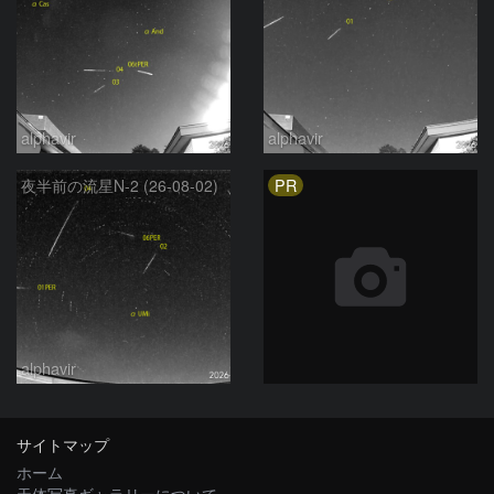
alphavir
alphavir
PR
夜半前の流星N-2 (26-08-02)
alphavir
サイトマップ
ホーム
天体写真ギャラリーについて