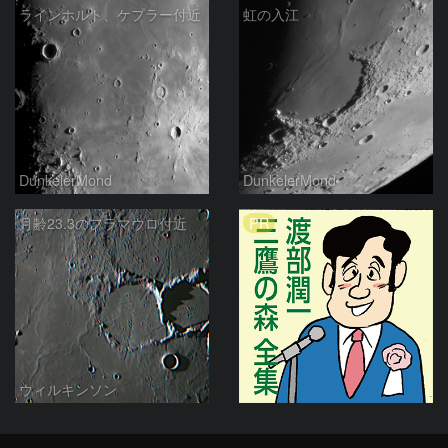
ラインホルト、ケプラー付近
虹の入江
DunkelerMond
DunkelerMond
PR
月齢23.3のフラマウロ付近
ウィルキンソン