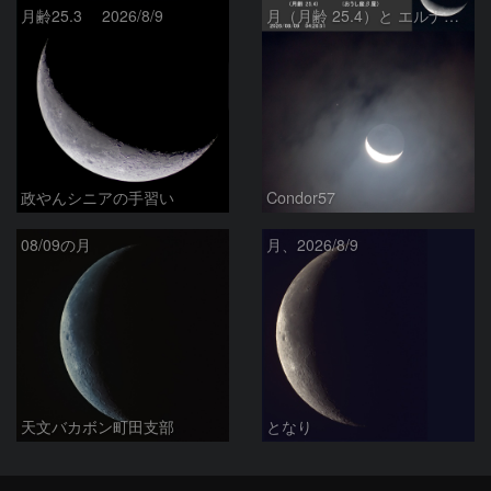
月齢25.3 2026/8/9
月（月齢 25.4）と エルナト（おうし座β星）
政やんシニアの手習い
Condor57
08/09の月
月、2026/8/9
天文バカボン町田支部
となり