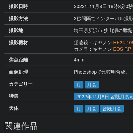
撮影日時
2022年11月8日 18時8分0
撮影方法
3秒間隔でインターバル撮
撮影地
埼玉県所沢市 狭山湖の堰堤
撮影機材
望遠鏡：キヤノン
RF24-10
カメラ：キヤノン
EOS RP
焦点距離
4mm
画像処理
Photoshopで比較明合成。
カテゴリー
月
月食
特集
2022年11月8日 皆既月食
天体
月
月食
皆既月食
関連作品