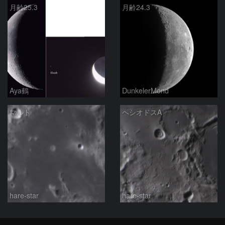
月齢25.3
月齢24.3
Aya鶴
DunkelerMond
マルト
ヘシオドスA
hare-star
hare-star