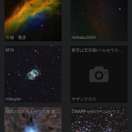
今城 雅彦
ninbasu3000
M76
夜空は宝石箱(ペルセウス座 NGC1491) Seestar50
mikoyan
サザンクロス
NGC1333 ペルセウス座 散光星雲
DWARF-miniでペルセウス座の二重星団