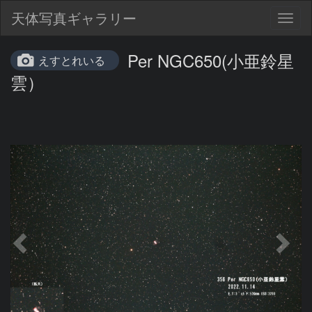
天体写真ギャラリー
Togg
navig
Per NGC650(小亜鈴星
えすとれいる
雲）