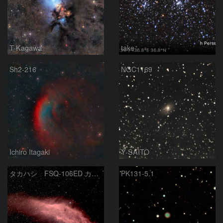
T-Kagawa
take
Sh2-216
NGC1169
Ichiro Itagaki
Y-SAITO
タカハシ FSQ-106ED カリフォルニア星雲
PK131-5.1