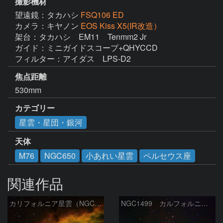
撮影機材
望遠鏡：タカハシ
FSQ106 ED
カメラ：キヤノン
EOS Kiss X5(IR改造）
架台：タカハシ　EM11　Tenmm2 Jr  

ガイド：ミニガイドスコープ+QHYCCD　

フィルター：アイダス　LPS-D2
焦点距離
530mm
カテゴリー
星雲・星団・銀河
天体
M76
NGC650
小あれい星雲
ペルセウス座
関連作品
カリフォルニア星雲（NGC 1499）
NGC1499 カルフォルニア星雲