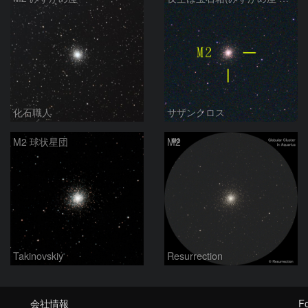
化石職人
サザンクロス
M2 球状星団
M2
Takinovskiy
Resurrection
会社情報
Fo