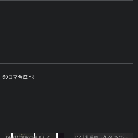
60コマ合成 他

seestar撮影画像まとめ
M2球状星団 2024/09/02