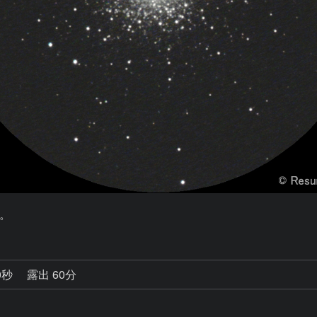
。
0秒
露出 60分