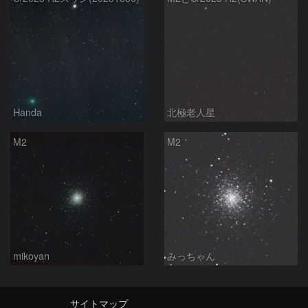
Handa
北極老人星
M2
M2
mikoyan
みっちゃん
サイトマップ