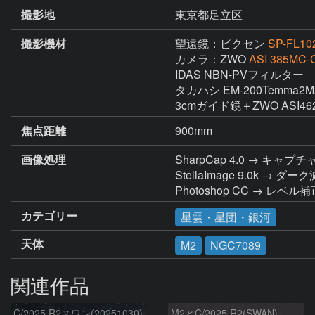
撮影地
東京都足立区
撮影機材
望遠鏡：ビクセン
SP-FL10
カメラ：ZWO
ASI 385MC-
IDAS NBN-PVフィルター

タカハシ EM-200Temma2
3cmガイド鏡＋ZWO ASI462
焦点距離
900mm
画像処理
SharpCap 4.0 → キャプチ
StellaImage 9.0
Photoshop CC → レ
カテゴリー
星雲・星団・銀河
天体
M2
NGC7089
関連作品
C/2025 R2スワン(20251030)
M2とC/2025 R2(SWAN)