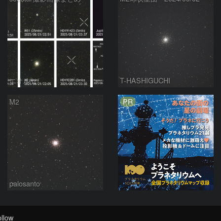
エオルセ
T-HASHIGUCHI
PR
M2
palosanto
llow