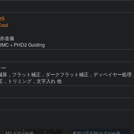
2S
Cool
M赤道儀

MC＋PHD2 Guiding
ャー

k → ダーク減算，フラット補正，ダークフラット補正，ディベイヤー処理，
ベル補正，トリミング，文字入れ 他
M2 みずがめ座
夜空は宝石箱(みずがめ座 M2) Seestar50