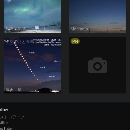
駒沢 満晴
Morimoto
PR
夕空の月と金星・木星・水星の接近 2026/6/18
豊田 敏
llow
ストロアーツ
itter
ouTube