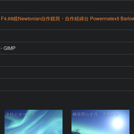
m F4.68鏡Newtonian自作鏡筒・自作経緯台 Powermatex5 Barlow、
x6・GIMP
氷柱とオーロラ
峡谷照らす月、オーロラ