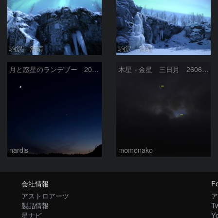
駒沢 満晴
駒沢 満晴
月と惑星のランデブー 2026/06/19
木星 金星 三日月 260618
nardis
momonako
会社情報
Fo
アストロアーツ
ア
製品情報
Tw
星ナビ
Y