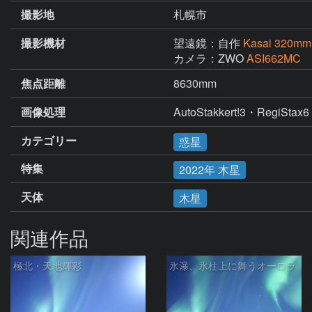
撮影地
札幌市
撮影機材
望遠鏡：自作
Kasai 320m
カメラ：ZWO
ASI662MC
焦点距離
8630mm
画像処理
AutoStakkert!3・RegiSta
カテゴリー
惑星
特集
2022年 木星
天体
木星
関連作品
極北・天地輝彩
氷瀑、氷柱上に舞うオーロラ