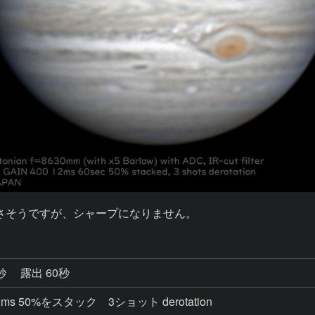
0秒
露出 60秒
、12ms 50%をスタック 3ショット derotation