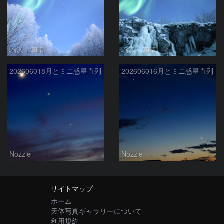
駒沢 満晴
駒沢 満晴
202606018月とミニ惑星直列
202606016月とミニ惑星直列
Nozzie
Nozzie
サイトマップ
ホーム
天体写真ギャラリーについて
利用規約