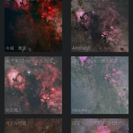
今城 雅彦
Alricha33
α(デネブ)~γ(サドル)付近 NGC7000 北アメリカ星雲 IC5067~5070 ペリカン星雲 はくちょう座
はくちょう座の散光星雲（１００ｍｍ）
化石職人
takaoka
サドル付近
はくちょう座デネブ付近の空域 260720