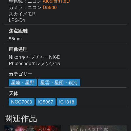
望遠鏡：ニコン
Ai85mm1.8D
カメラ：ニコン
D5500
スカイメモR

LPS-D1
焦点距離
85mm
画像処理
NikonキャプチャーNX-D

Photoshopエレメンツ15
カテゴリー
星座・星野
星雲・星団・銀河
天体
NGC7000
IC5067
IC1318
関連作品
北アメリカ星雲，ペリカン星雲，サドル付近，クレセント星雲，網状星雲・・・etc
はくちょう座中心部