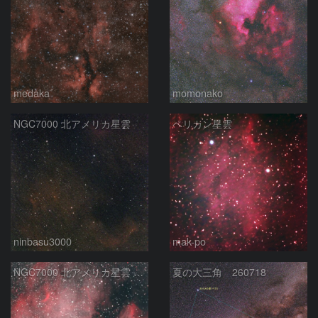
medaka
momonako
NGC7000 北アメリカ星雲
ペリカン星雲
ninbasu3000
mak-po
NGC7000 北アメリカ星雲 IC5067~5070 ペリカン星雲 はくちょう座
夏の大三角 260718