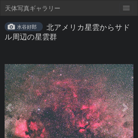
天体写真ギャラリー
Togg
navig
北アメリカ星雲からサド
水谷好郎
ル周辺の星雲群