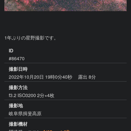
1年ぶりの星野撮影です。
ID
#86470
撮影日時
2022年10月20日 19時0分40秒
露出 8分
撮影方法
f3.2 ISO3200 2分×4枚
撮影地
岐阜県揖斐高原
撮影機材