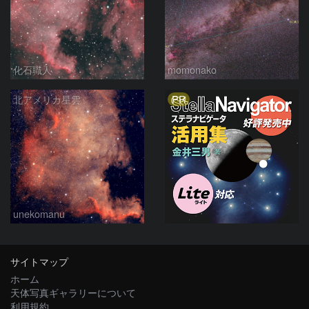
化石職人
momonako
PR
北アメリカ星雲
unekomanu
サイトマップ
ホーム
天体写真ギャラリーについて
利用規約