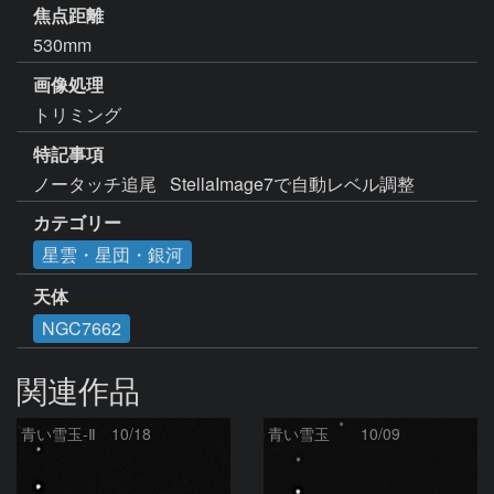
焦点距離
530mm
画像処理
トリミング
特記事項
ノータッチ追尾   StellaImage7で自動レベル調整
カテゴリー
星雲・星団・銀河
天体
NGC7662
関連作品
青い雪玉-Ⅱ 10/18
青い雪玉 10/09