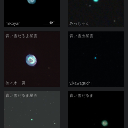
mikoyan
みっちゃん
青い雪だるま星雲
青い雪玉星雲
佐々木一男
y.kawaguchi
青い雪だるま星雲
青い雪だるま