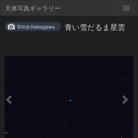
天体写真ギャラリー
Togg
navig
青い雪だるま星雲
Shinji-Nakagawa