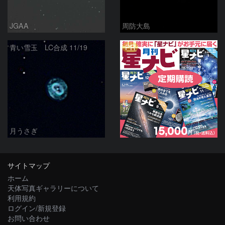
JGAA
周防大島
PR
青い雪玉 LC合成 11/19
月うさぎ
サイトマップ
ホーム
天体写真ギャラリーについて
利用規約
ログイン/新規登録
お問い合わせ