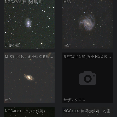
NGC3726(棒渦巻銀河）
M83
川越の星
ｍ2
M109 (おおぐま座棒渦巻銀河）
夜空は宝石箱(ろ座 NGC1097) Seestar50
ｍ2
サザンクロス
NGC4631（クジラ銀河）
NGC1097 棒渦巻銀河 ろ座