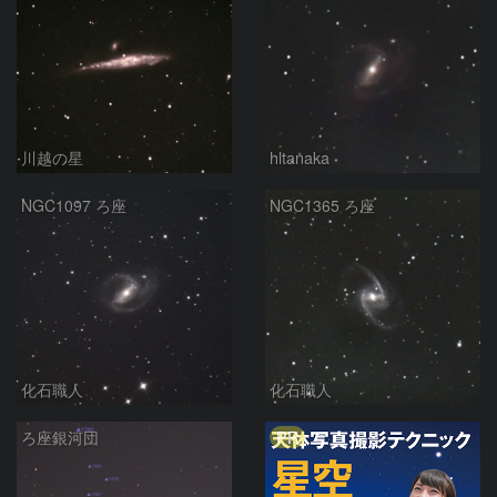
川越の星
hltanaka
NGC1097 ろ座
NGC1365 ろ座
化石職人
化石職人
PR
ろ座銀河団