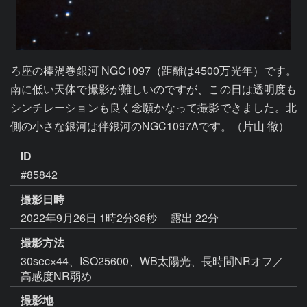
ろ座の棒渦巻銀河 NGC1097（距離は4500万光年）です。
南に低い天体で撮影が難しいのですが、この日は透明度も
シンチレーションも良く念願かなって撮影できました。北
側の小さな銀河は伴銀河のNGC1097Aです。（片山 徹）
ID
#85842
撮影日時
2022年9月26日 1時2分36秒
露出 22分
撮影方法
30sec×44、ISO25600、WB太陽光、長時間NRオフ／
高感度NR弱め
撮影地