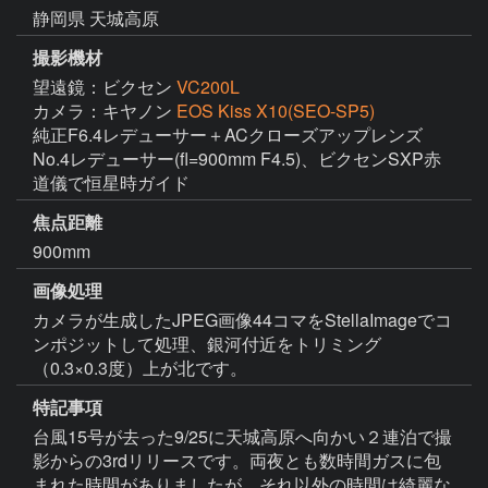
静岡県 天城高原
撮影機材
望遠鏡：ビクセン
VC200L
カメラ：キヤノン
EOS Kiss X10(SEO-SP5)
純正F6.4レデューサー＋ACクローズアップレンズ 
No.4レデューサー(fl=900mm F4.5)、ビクセンSXP赤
道儀で恒星時ガイド
焦点距離
900mm
画像処理
カメラが生成したJPEG画像44コマをStellaImageでコ
ンポジットして処理、銀河付近をトリミング
（0.3×0.3度）上が北です。
特記事項
台風15号が去った9/25に天城高原へ向かい２連泊で撮
影からの3rdリリースです。両夜とも数時間ガスに包
まれた時間がありましたが、それ以外の時間は綺麗な