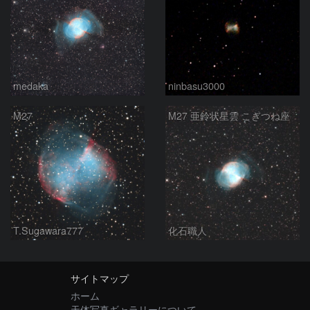
medaka
ninbasu3000
M27
M27 亜鈴状星雲 こぎつね座
T.Sugawara777
化石職人
サイトマップ
ホーム
天体写真ギャラリーについて