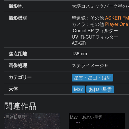
撮影地
大塔コスミックパーク星の
撮影機材
望遠鏡：その他
ASKER FM
カメラ：その他
Player On
 Comet BP フィルター

UV IR-CUTフィルター

AZ-GTi
焦点距離
135mm
画像処理
カテゴリー
星雲・星団・銀河
天体
M27
あれい星雲
関連作品
亜鈴状星雲
M27 あれい星雲