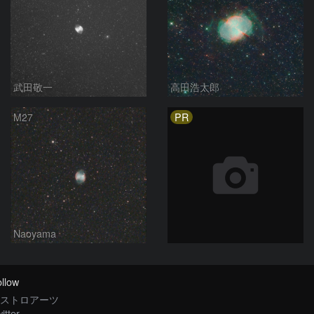
武田敬一
高田浩太郎
PR
M27
Naoyama
llow
ストロアーツ
itter