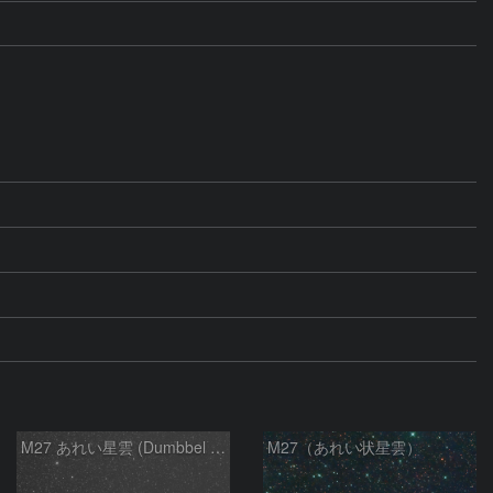
M27 あれい星雲 (Dumbbel Nebura/Apple Core Nebula)
M27（あれい状星雲）