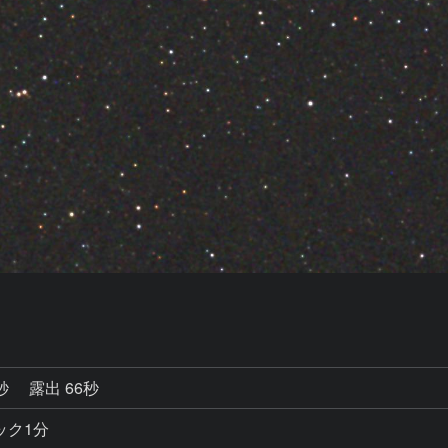
6秒
露出 66秒
タック1分