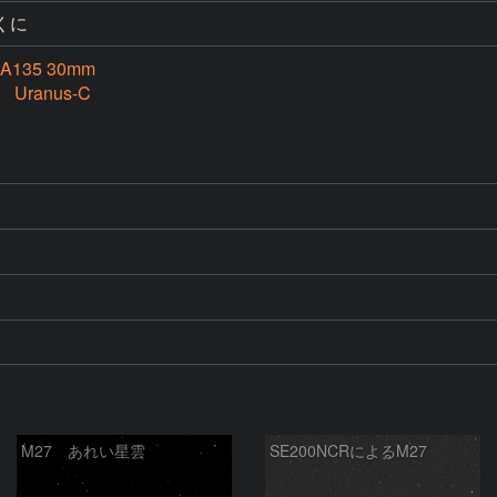
くに
A135 30mm
e Uranus-C
M27 あれい星雲
SE200NCRによるM27