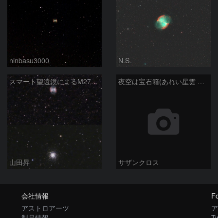
ninbasu3000
N.S.
スマート望遠鏡によるM27とM13
夜空は宝石箱(あれい星雲 M27) Seestar50
山田昇
サザンクロス
会社情報
Fo
アストロアーツ
ア
製品情報
Tw