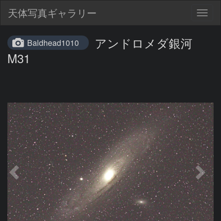
天体写真ギャラリー
Togg
navig
アンドロメダ銀河
Baldhead1010
M31