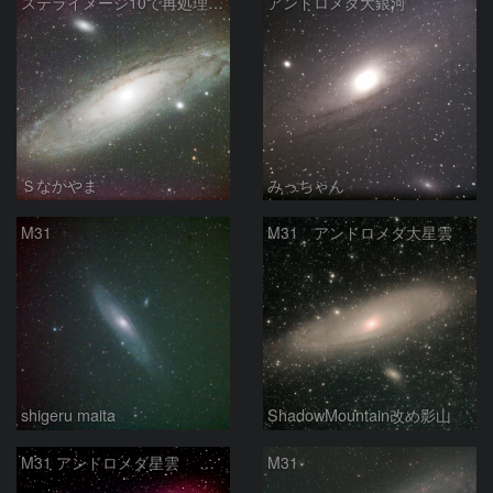
ステライメージ10で再処理したM31
アンドロメダ大銀河
Ｓなかやま
みっちゃん
M31
M31 アンドロメダ大星雲
shigeru maita
ShadowMountain改め影山
M31 アンドロメダ星雲 2026-1-14
M31