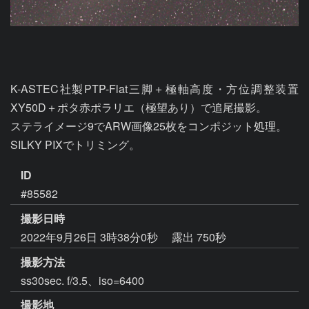
K-ASTEC社製PTP-Flat三脚＋極軸高度・方位調整装置
XY50D＋ポタ赤ポラリエ（極望あり）で追尾撮影。

ステライメージ9でARW画像25枚をコンポジット処理。

SILKY PIXでトリミング。
ID
#85582
撮影日時
2022年9月26日 3時38分0秒
露出 750秒
撮影方法
ss30sec. f/3.5、iso=6400
撮影地