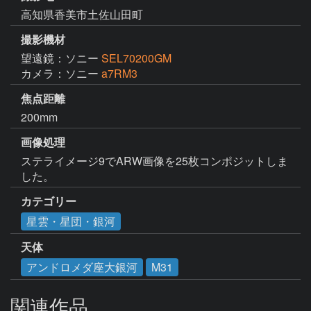
高知県香美市土佐山田町
撮影機材
望遠鏡：ソニー
SEL70200GM
カメラ：ソニー
a7RM3
焦点距離
200mm
画像処理
ステライメージ9でARW画像を25枚コンポジットしま
した。
カテゴリー
星雲・星団・銀河
天体
アンドロメダ座大銀河
M31
関連作品