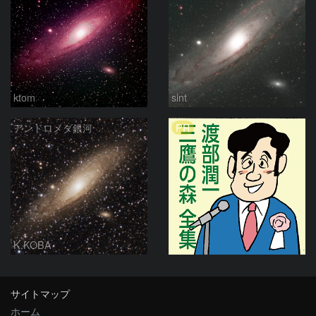
ktom
sint
PR
アンドロメダ銀河
K.KOBA
サイトマップ
ホーム