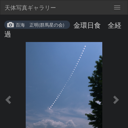
天体写真ギャラリー
Togg
navig
金環日食 全経
百海 正明(群馬星の会)
過