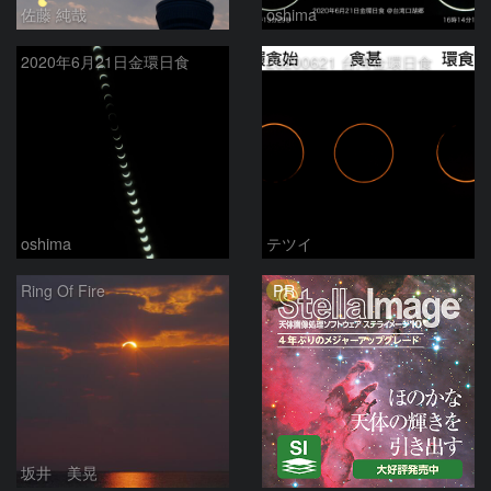
佐藤 純哉
oshima
2020年6月21日金環日食
20200621 台湾金環日食
oshima
テツイ
PR
Ring Of Fire
坂井 美晃