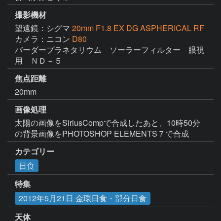
撮影機材
望遠鏡：シグマ
20mm F1.8 EX DG ASPHERICAL RF
カメラ：ニコン
D80
バーダープラネタリウム　ソーラーフィルター　眼視
用　ＮＤ－５
焦点距離
20mm
画像処理
太陽の画像をSiriusCompで合成したあと、10時50分
の背景画像をPHOTOSHOP ELEMENTS７で合成
カテゴリー
日食
特集
2012年5月21日 金環日食・部分日食
天体