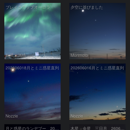
ブレイクアップオーロラ
夕空に並びました
駒沢 満晴
Morimoto
202606018月とミニ惑星直列
202606016月とミニ惑星直列
Nozzie
Nozzie
月と惑星のランデブー 2026/06/19
木星 金星 三日月 260618