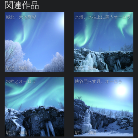
関連作品
極北・天地輝彩
氷瀑、氷柱上に舞うオーロラ
駒沢 満晴
駒沢 満晴
氷柱とオーロラ
峡谷照らす月、オーロラ
駒沢 満晴
駒沢 満晴