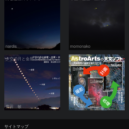
nardis
momonako
PR
夕空の月と金星・木星・水星の接近 2026/6/18
豊田 敏
サイトマップ