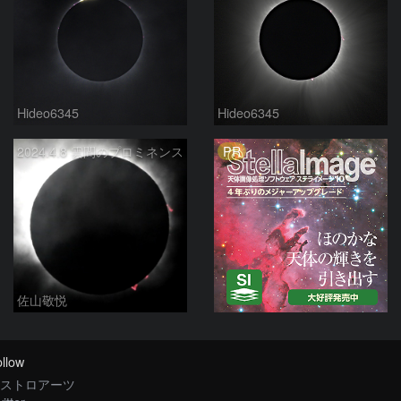
Hideo6345
Hideo6345
PR
2024.4.8 雲間のプロミネンス
佐山敬悦
llow
ストロアーツ