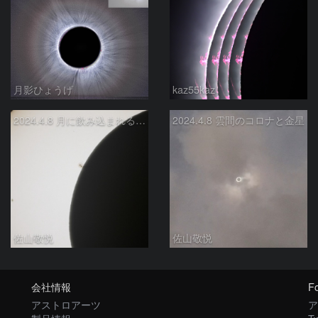
月影ひょうげ
kaz55kaz
2024.4.8 月に飲み込まれる黒点
2024.4.8 雲間のコロナと金星
佐山敬悦
佐山敬悦
会社情報
Fo
アストロアーツ
ア