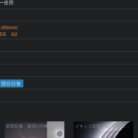
ター使用
-250mm
ISS X2
食・部分日食
皆既日食 眼視の印象と強調 2024/04/09
メキシコ皆既日食 第2接触時