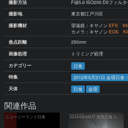
撮影方法
F値5.6 ISO200 D5フィル
撮影地
東京都江戸川区
撮影機材
望遠鏡：キヤノン
EFS 55
カメラ：キヤノン
EOS K
焦点距離
250mm
画像処理
トリミング処理
カテゴリー
日食
特集
2012年5月21日 金環日
天体
日食
金環
関連作品
ニュージーランド日食
2024/04/08UT 皆既日食コロナ(HDR, R-USM)