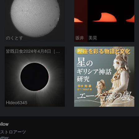
のくとす
坂井 美晃
PR
皆既日食2024年4月8日［内部コロナとプロミネンス］
Hideo6345
llow
ストロアーツ
itter