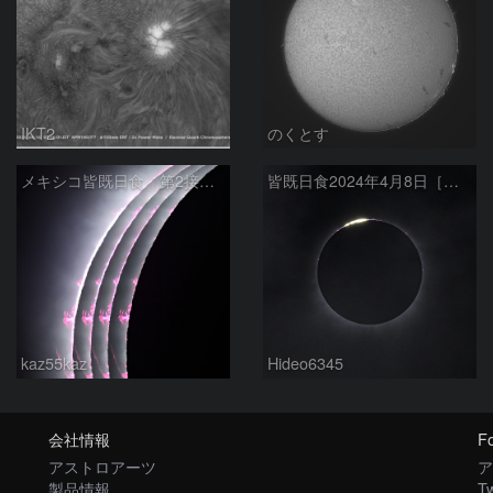
IKT2
のくとす
メキシコ皆既日食 第2接触時
皆既日食2024年4月8日［第２接触時のダイヤモンドリング］
kaz55kaz
Hideo6345
会社情報
Fo
アストロアーツ
ア
製品情報
Tw