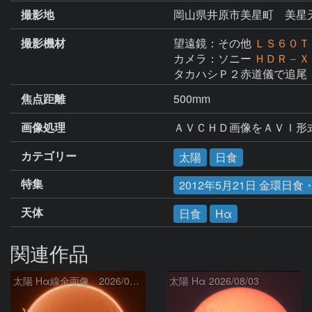
撮影地
岡山県井原市美星町 美星
撮影機材
望遠鏡：その他
ＬＳ６０Ｔ
カメラ：ソニー
ＨＤＲ－
タカハシＰ２赤道儀で追尾
焦点距離
500mm
画像処理
ＡＶＣＨＤ画像をＡＶＩ形
カテゴリー
太陽
日食
特集
2012年5月21日 金環日
天体
日食
Hα
関連作品
太陽 Hα線全面像 2026/08/08
太陽 Hα 2026/08/03