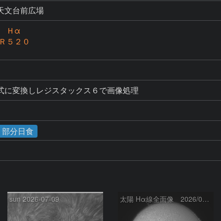
天文台前広場
 Ｈα
ＸＲ５２０
式に変換しレジスタックス６で画像処理
食・部分日食
sun 2026-07-09
太陽 Hα線全面像 2026/03/15