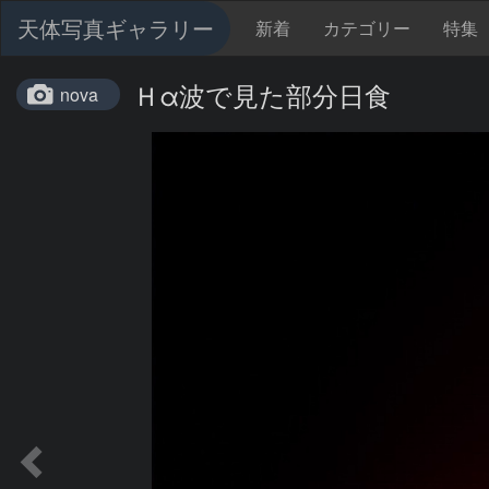
天体写真ギャラリー
新着
カテゴリー
特集
Ｈα波で見た部分日食
nova