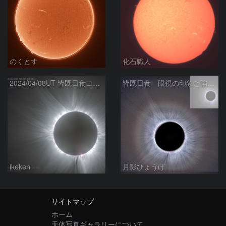
のくとす
化石職人
2024/04/08UT 皆既日食コロナ(HDR, R-USM)
皆既日食 眼視の印象と強調 2024/04/09
ikeken
月影ひょうげ
サイトマップ
ホーム
天体写真ギャラリーについて