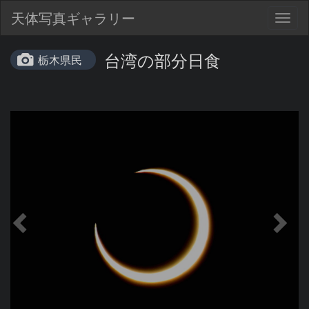
天体写真ギャラリー
Togg
navig
台湾の部分日食
栃木県民