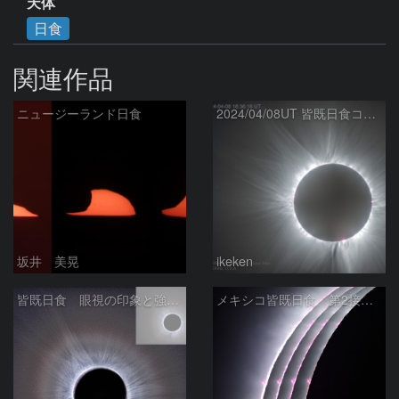
天体
日食
関連作品
ニュージーランド日食
2024/04/08UT 皆既日食コロナ(HDR, R-USM)
坂井 美晃
ikeken
皆既日食 眼視の印象と強調 2024/04/09
メキシコ皆既日食 第2接触時