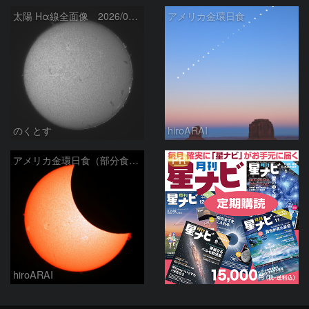
太陽 Hα線全面像 2026/03/14
アメリカ金環日食
のくとす
hiroARAI
PR
アメリカ金環日食（部分食その１）
hiroARAI