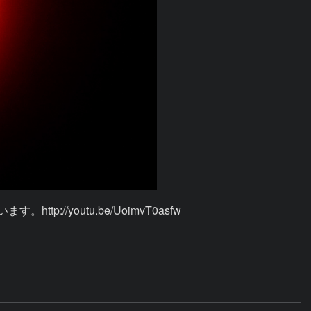
youtu.be/UoimvT0asfw
