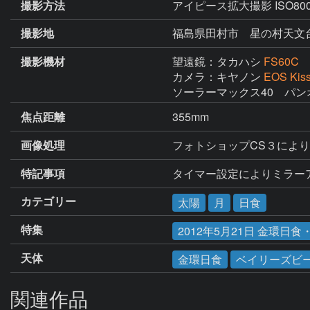
撮影方法
アイピース拡大撮影 ISO80
撮影地
福島県田村市 星の村天文
撮影機材
望遠鏡：タカハシ
FS60C
カメラ：キヤノン
EOS Kis
ソーラーマックス40　パン
焦点距離
355mm
画像処理
フォトショップCS３によ
特記事項
タイマー設定によりミラー
カテゴリー
太陽
月
日食
特集
2012年5月21日 金環日
天体
金環日食
ベイリーズビ
関連作品