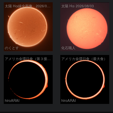
太陽 Hα線全面像 2026/08/08
太陽 Hα 2026/08/03
のくとす
化石職人
アメリカ金環日食（第３接触）
アメリカ金環日食（最大食）
hiroARAI
hiroARAI