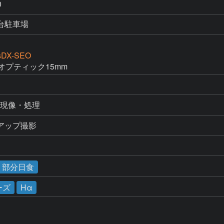
0
台駐車場
sDX-SEO
オプティック15mm
り現像・処理
アップ撮影
食・部分日食
ーズ
Hα