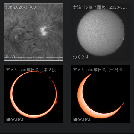
sun 2026-07-09
太陽 Hα線全面像 2026/03/15
IKT2
のくとす
アメリカ金環日食（第２接触）
アメリカ金環日食（部分食その２）
hiroARAI
hiroARAI