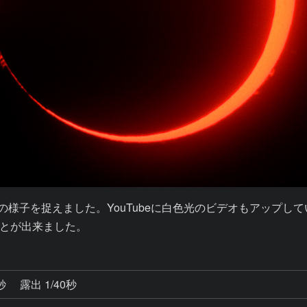
ました。YouTubeに白色光のビデオもアップしています。http://
とが出来ました。
0秒
露出 1/40秒