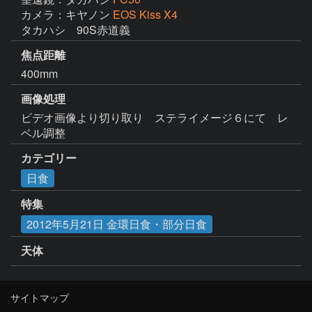
カメラ：キヤノン
EOS Kiss X4
タカハシ　90S赤道義
焦点距離
400mm
画像処理
ビデオ画像より切り取り　ステライメージ６にて　レ
ベル調整　
カテゴリー
日食
特集
2012年5月21日 金環日食・部分日食
天体
サイトマップ