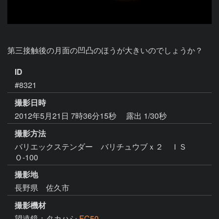
第三接触後の月面の凹凸のほうが大きいのでしょうか？
ID
#8321
撮影日時
2012年5月21日 7時36分15秒
露出 1/30秒
撮影方法
バリエックステンダー バリチュウブｘ２ ＩＳ
Ｏ-100
撮影地
長野県 佐久市
撮影機材
望遠鏡：タカハシ
FC50