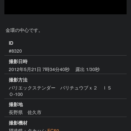
 金環の中心です。
ID
#8320
撮影日時
2012年5月21日 7時34分40秒
露出 1/30秒
撮影方法
バリエックステンダー バリチュウブｘ２ ＩＳ
Ｏ-100
撮影地
長野県 佐久市
撮影機材
望遠鏡：タカハシ
FC50