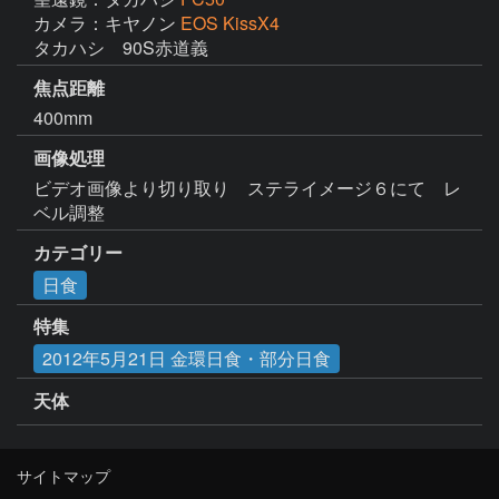
カメラ：キヤノン
EOS KissX4
タカハシ　90S赤道義
焦点距離
400mm
画像処理
ビデオ画像より切り取り　ステライメージ６にて　レ
ベル調整　
カテゴリー
日食
特集
2012年5月21日 金環日食・部分日食
天体
サイトマップ