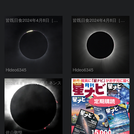
皆既日食2024年4月8日［第２接触時のダイヤモンドリング］
皆既日食2024年4月8日［内部コロナとプロミネンス］
Hideo6345
Hideo6345
PR
2024.4.8 雲間のプロミネンス
佐山敬悦