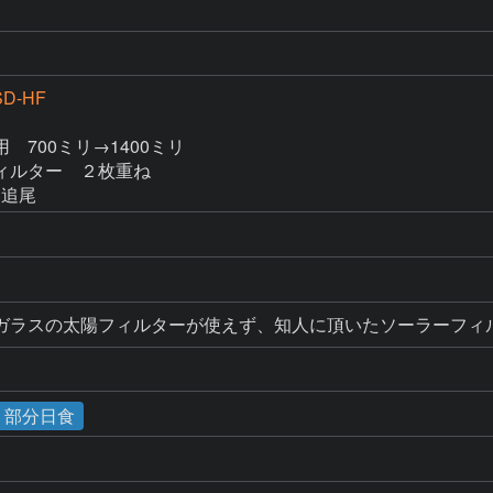
SD-HF
700ミリ→1400ミリ

ルター　２枚重ね

動追尾
ガラスの太陽フィルターが使えず、知人に頂いたソーラーフィ
食・部分日食