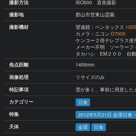
撮影方法
ISO500 直焦撮影
撮影地
郡山市営東山霊園
撮影機材
望遠鏡：ペンタックス
105
カメラ：ニコン
D7000
ケンコー２倍テレプラス使用　
メーカー不明　ソーラーフィ
タカハシ　EM２００　自
焦点距離
1400mm
画像処理
リサイズのみ
特記事項
雲が多く、事前に用意した
カテゴリー
日食
特集
2012年5月21日 金環日
天体
金環
日食