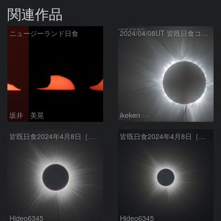
関連作品
ニュージーランド日食
2024/04/08UT 皆既日食コロナ(HDR, R-USM)
坂井 美晃
ikeken
皆既日食2024年4月8日［外部コロナ f600mm］
皆既日食2024年4月8日［外部コロナ f400mm］
Hideo6345
Hideo6345