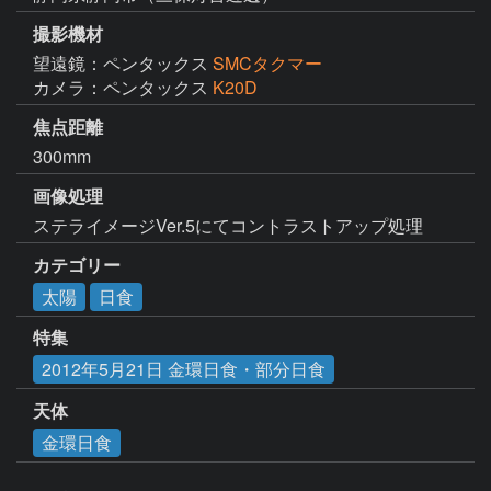
撮影機材
望遠鏡：ペンタックス
SMCタクマー
カメラ：ペンタックス
K20D
焦点距離
300mm
画像処理
ステライメージVer.5にてコントラストアップ処理
カテゴリー
太陽
日食
特集
2012年5月21日 金環日食・部分日食
天体
金環日食