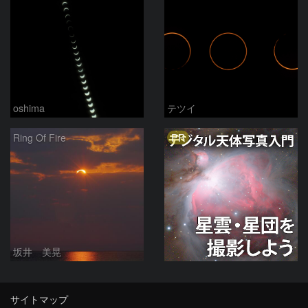
oshima
テツイ
PR
Ring Of Fire
坂井 美晃
サイトマップ