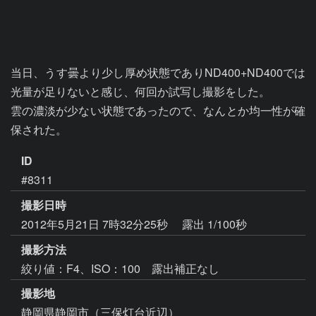
当日、うす曇より少し厚め状態でありND400+ND400では
光量が足りないと感じ、何回か試写し撮影をした。

雲の濃淡が少ない状態であったので、なんとか均一性が確
保された。
ID
#8311
撮影日時
2012年5月21日 7時32分25秒
露出 1/100秒
撮影方法
絞り値：F4、ISO：100 露出補正なし
撮影地
静岡県静岡市（三保灯台近辺）