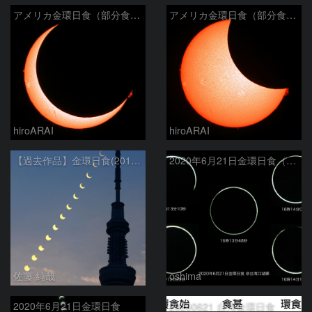
アメリカ金環日食（部分食その２）
アメリカ金環日食（部分食その１）
hiroARAI
hiroARAI
【過去作品】金環日食(2012年5月21日)の連続写真と東京スカイツリー
2020年6月21日金環日食（拡大）
佐藤 純哉
oshima
2020年6月21日金環日食
20200621 台湾金環日食