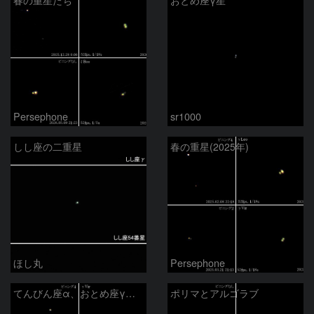
春の重星たち
おとめ座γ星
Persephone
sr1000
しし座の二重星
春の重星(2025年)
ほし丸
Persephone
てんびん座α、おとめ座γ、へびつかい座ο、36番星
ポリマとアルゴラブ