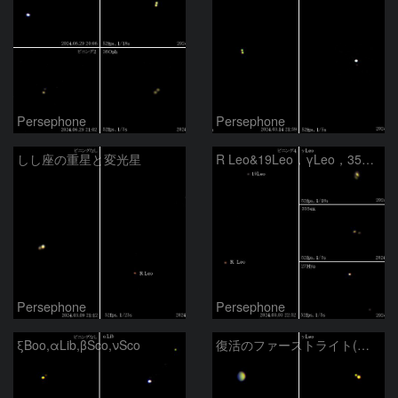
Persephone
Persephone
しし座の重星と変光星
R Leo&19Leo，γLeo，35Sex，27Hya
Persephone
Persephone
ξBoo,αLib,βSco,νSco
復活のファーストライト(金星,γLeo,γVir,35Sex)