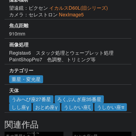
望遠鏡：ビクセン
イカルスD60L(旧シリーズ)
カメラ：セレストロン
NexImage5
焦点距離
910mm
画像処理
Registax6　スタック処理とウェーブレット処理

PaintShopPro7　色調整、トリミング等
カテゴリー
重星・変光星
天体
うみへび座27番星
ろくぶんぎ座35番星
しし座γ
おとめ座γ
うしかい座ξ
うしかい座π
関連作品