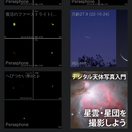
Persephone
Persephone
復活のファーストライト(金星,γLeo,γVir,35Sex)
月齢27.9 (22-10-24)
Persephone
alphavir
PR
へびつかい座οとρ
Persephone