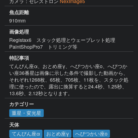
カメラ：セレストロン
NexImage5
焦点距離
910mm
画像処理
Registax6　スタック処理とウェーブレット処理

PaintShopPro7　トリミング等 
特記事項
てんびん座α、おとめ座γ、へびつかい座ο、へびつか
い座36番星は画像に示した条件で撮影した動画から、
それぞれ1268枚、65枚、705枚、11枚を、スタック処
理に使ったので、露出に換算すると24.4秒、1.25秒、
13.6秒、2.12秒となります。 
カテゴリー
重星・変光星
天体
てんびん座α
おとめ座γ
へびつかい座ο