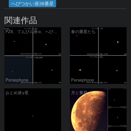
へびつかい座36番星
関連作品
PZ6、てんびん座α、へびつかい座ρ
春の重星たち
Persephone
Persephone
おとめ座γ星
月と重星