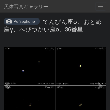
天体写真ギャラリー
Togg
navig
てんびん座α、おとめ
Persephone
座γ、へびつかい座ο、36番星