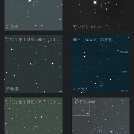
新井優
モンドシャルナ
コワル第１彗星 (99P) : 2022/05/29
99P（Kowal）の変化
新井優
ろどすた
コワル第１彗星 (99P) : 2022/05/04
104P/Kowal