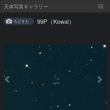
天体写真ギャラリー
Togg
navig
99P（Kowal）
ろどすた