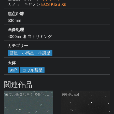
カメラ：キヤノン
EOS KISS X5
焦点距離
530mm
画像処理
4000mm相当トリミング
カテゴリー
彗星・小惑星・準惑星
天体
99P
コワル彗星
関連作品
コワル第２彗星 ( 104P ) : 2022/05/29
99P/Kowal