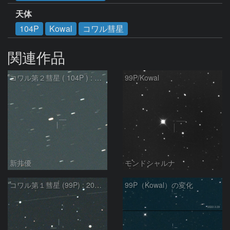
天体
104P
Kowal
コワル彗星
関連作品
コワル第２彗星 ( 104P ) : 2022/05/29
99P/Kowal
新井優
モンドシャルナ
コワル第１彗星 (99P) : 2022/05/29
99P（Kowal）の変化