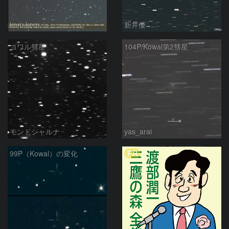
kem.kem
新井優
コワル彗星
104P/Kowal第2彗星
モンドシャルナ
yas_arai
PR
99P（Kowal）の変化