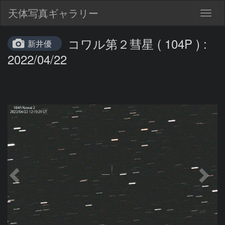
天体写真ギャラリー
Togg
navig
コワル第２彗星 ( 104P ) :
新井優
2022/04/22