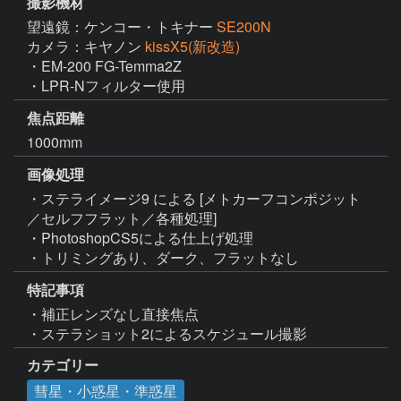
撮影機材
望遠鏡：ケンコー・トキナー
SE200N
カメラ：キヤノン
kissX5(新改造)
・EM-200 FG-Temma2Z

・LPR-Nフィルター使用
焦点距離
1000mm
画像処理
・ステライメージ9 による [メトカーフコンポジット
／セルフフラット／各種処理]

・PhotoshopCS5による仕上げ処理

・トリミングあり、ダーク、フラットなし
特記事項
・補正レンズなし直接焦点

・ステラショット2によるスケジュール撮影
カテゴリー
彗星・小惑星・準惑星