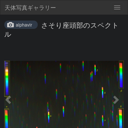
天体写真ギャラリー
Togg
navig
さそり座頭部のスペクト
alphavir
ル