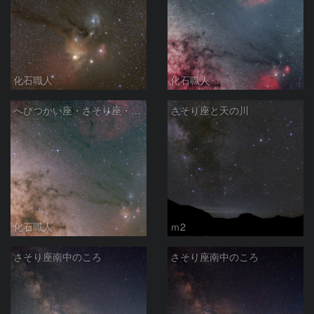
化石職人
化石職人
へびつかい座・さそり座・いて座と天の川
さそり座と天の川
化石職人
ｍ2
さそり座南中のころ
さそり座南中のころ