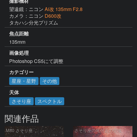
撮影機材
望遠鏡：ニコン
Ai改 135mm F2.8
カメラ：ニコン
D600改
タカハシ分光プリズム
焦点距離
135mm
画像処理
Photoshop CS5にて調整
カテゴリー
星座・星野
その他
天体
さそり座
スペクトル
関連作品
M80 さそり座
さそり座の尾付近の空域 260718