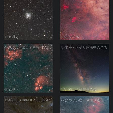
化石職人
momonako
NGC6334 出目金星雲 NGC6357 彼岸花星雲 さそり座
いて座・さそり座南中のころ
化石職人
宮川祐一「福井星の会」
IC4603 IC4604 IC4605 IC4606 Sh2-9 IC4592 カラフルタウン 青い馬頭星雲 さそり座
へびつかい座・さそり座・いて座と天の川