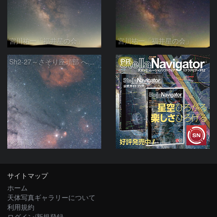
宮川祐一「福井星の会」
宮川祐一「福井星の会」
PR
Sh2-27～さそり座頭部 へびつかい座 さそり座
化石職人
サイトマップ
ホーム
天体写真ギャラリーについて
利用規約
ログイン/新規登録